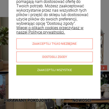
pomagają nam dostosować ofertę do
Twoich potrzeb. Możesz zaakceptować
wykorzystanie przez nas wszystkich tych
plików i przejść do sklepu lub dostosować
użycie plików do swoich preferencji,
wybierając opcję "Dostosuj zgody".
Więcej o plikach cookies przeczytasz w
naszej Polityce prywatności.
TOALETKI
LATARNIE DREWNIANE
ZAAKCEPTUJ TYLKO NIEZBĘDNE
KOSMETYCZNE
LATARNIE METALOWE
DOSTOSUJ ZGODY
ZAAKCEPTUJ WSZYSTKIE
NOWE WZORY
SPRAWDŹ
PARAWANY POKOJOWE
NOWOŚCI