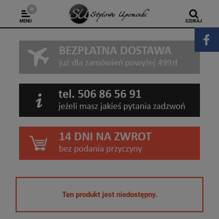
MENU
SZUKAJ
Ten produkt jest niedostępny.