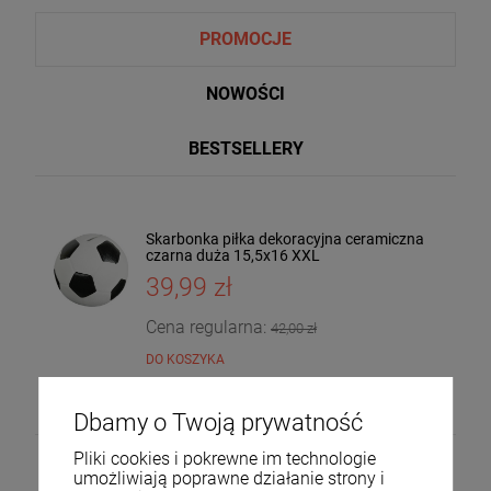
PROMOCJE
NOWOŚCI
BESTSELLERY
Skarbonka piłka dekoracyjna ceramiczna
Taca dekoracyjna drewniana drzewo
czarna duża 15,5x16 XXL
mango 4x30x20 185559
39,99 zł
36,00 zł
DO KOSZYKA
Cena regularna:
42,00 zł
DO KOSZYKA
Dbamy o Twoją prywatność
Pliki cookies i pokrewne im technologie
umożliwiają poprawne działanie strony i