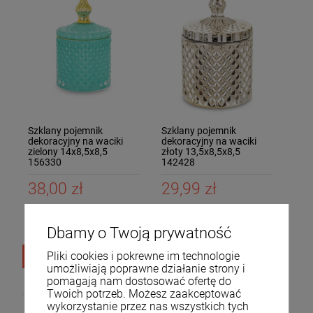
Szklany pojemnik
Szklany pojemnik
dekoracyjny na waciki
dekoracyjny na waciki
zielony 14x8,5x8,5
złoty 13,5x8,5x8,5
156330
142428
38,00 zł
29,99 zł
Dostawa:
3-4 dni
Dostawa:
3-4 dni
robocze (towar na
robocze (towar na
Dbamy o Twoją prywatność
zamówienie)
zamówienie)
Pliki cookies i pokrewne im technologie
DO KOSZYKA
DO KOSZYKA
umożliwiają poprawne działanie strony i
pomagają nam dostosować ofertę do
Twoich potrzeb. Możesz zaakceptować
wykorzystanie przez nas wszystkich tych