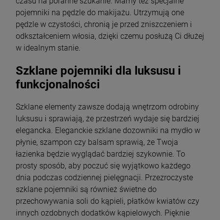
czasu na poranne szukanie. Mamy też specjalne
pojemniki na pędzle do makijażu. Utrzymują one
pędzle w czystości, chronią je przed zniszczeniem i
odkształceniem włosia, dzięki czemu posłużą Ci dłużej
w idealnym stanie.
Szklane pojemniki dla luksusu i
funkcjonalności
Szklane elementy zawsze dodają wnętrzom odrobiny
luksusu i sprawiają, że przestrzeń wydaje się bardziej
elegancka. Eleganckie szklane dozowniki na mydło w
płynie, szampon czy balsam sprawią, że Twoja
łazienka będzie wyglądać bardziej szykownie. To
prosty sposób, aby poczuć się wyjątkowo każdego
dnia podczas codziennej pielęgnacji. Przezroczyste
szklane pojemniki są również świetne do
przechowywania soli do kąpieli, płatków kwiatów czy
innych ozdobnych dodatków kąpielowych. Pięknie