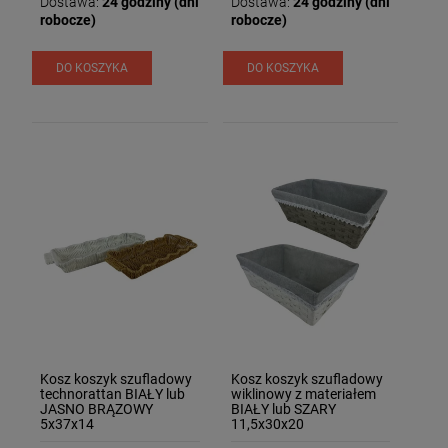
Dostawa:
24 godziny (dni
Dostawa:
24 godziny (dni
robocze)
robocze)
DO KOSZYKA
DO KOSZYKA
Kosz koszyk szufladowy
Kosz koszyk szufladowy
technorattan BIAŁY lub
wiklinowy z materiałem
JASNO BRĄZOWY
BIAŁY lub SZARY
5x37x14
11,5x30x20