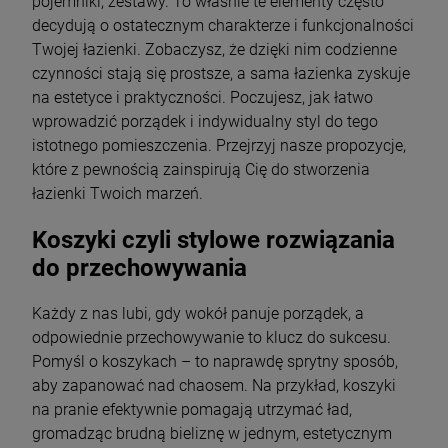
pojemniki, zestawy. To właśnie te elementy często
decydują o ostatecznym charakterze i funkcjonalności
Twojej łazienki. Zobaczysz, że dzięki nim codzienne
czynności stają się prostsze, a sama łazienka zyskuje
na estetyce i praktyczności. Poczujesz, jak łatwo
wprowadzić porządek i indywidualny styl do tego
istotnego pomieszczenia. Przejrzyj nasze propozycje,
które z pewnością zainspirują Cię do stworzenia
łazienki Twoich marzeń.
Koszyki czyli stylowe rozwiązania
do przechowywania
Każdy z nas lubi, gdy wokół panuje porządek, a
odpowiednie przechowywanie to klucz do sukcesu.
Pomyśl o koszykach – to naprawdę sprytny sposób,
aby zapanować nad chaosem. Na przykład, koszyki
na pranie efektywnie pomagają utrzymać ład,
gromadząc brudną bieliznę w jednym, estetycznym