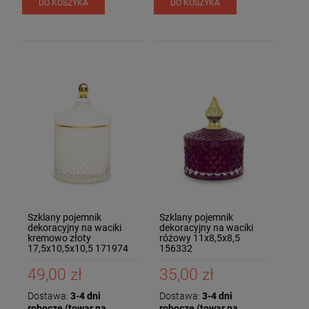
DO KOSZYKA
DO KOSZYKA
Szklany pojemnik
Szklany pojemnik
dekoracyjny na waciki
dekoracyjny na waciki
kremowo złoty
różowy 11x8,5x8,5
17,5x10,5x10,5 171974
156332
49,00 zł
35,00 zł
Dostawa:
3-4 dni
Dostawa:
3-4 dni
robocze (towar na
robocze (towar na