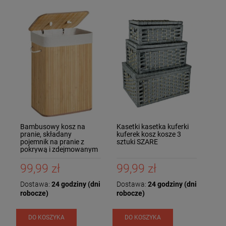
Bambusowy kosz na
Kasetki kasetka kuferki
pranie, składany
kuferek kosz kosze 3
pojemnik na pranie z
sztuki SZARE
pokrywą i zdejmowanym
bawełnianym workiem na
pranie 72 L
99,99 zł
99,99 zł
Dostawa:
24 godziny (dni
Dostawa:
24 godziny (dni
robocze)
robocze)
DO KOSZYKA
DO KOSZYKA