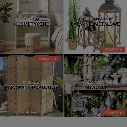
TOALETKI
LATARNIE DREWNIANE
KOSMETYCZNE
LATARNIE METALOWE
NOWE WZORY
SPRAWDŹ
PARAWANY POKOJOWE
NOWOŚCI