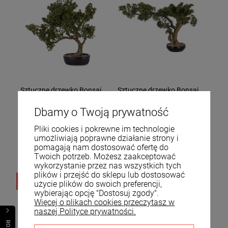
Sztuczne drzewko Bonsai
Sztuczne drzewko Bonsai
w doniczce 58x60x34
w doniczce 64x102x44
176002
176004
Dbamy o Twoją prywatność
Pliki cookies i pokrewne im technologie
299,00 zł
498,00 zł
umożliwiają poprawne działanie strony i
pomagają nam dostosować ofertę do
Dostawa:
3-4 dni
Dostawa:
3-4 dni
Twoich potrzeb. Możesz zaakceptować
robocze (towar na
robocze (towar na
wykorzystanie przez nas wszystkich tych
zamówienie)
zamówienie)
plików i przejść do sklepu lub dostosować
DO KOSZYKA
DO KOSZYKA
użycie plików do swoich preferencji,
wybierając opcję "Dostosuj zgody".
Więcej o plikach cookies przeczytasz w
naszej Polityce prywatności.