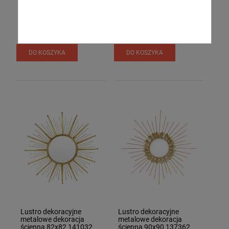
249,00 zł
174,00 zł
Dostawa:
3-4 dni
Dostawa:
3-4 dni
robocze (towar na
robocze (towar na
zamówienie)
zamówienie)
DO KOSZYKA
DO KOSZYKA
Lustro dekoracyjne
Lustro dekoracyjne
metalowe dekoracja
metalowe dekoracja
ścienna 82x82 141032
ścienna 90x90 137362