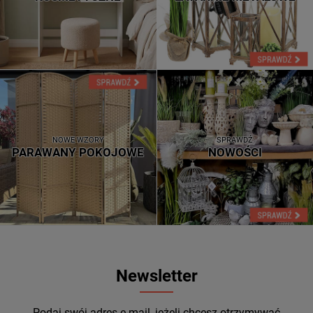
NOWE WZORY
SPRAWDŹ
PARAWANY POKOJOWE
NOWOŚCI
Newsletter
Podaj swój adres e-mail, jeżeli chcesz otrzymywać