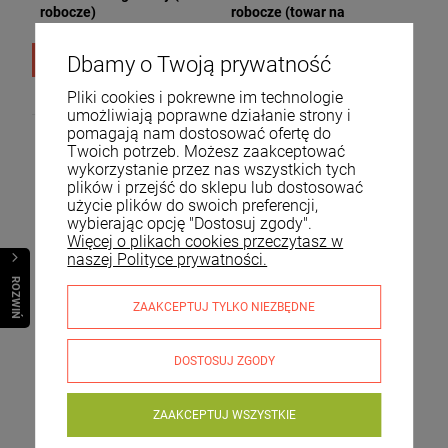
robocze)
robocze (towar na
zamówienie)
Dbamy o Twoją prywatność
DO KOSZYKA
DO KOSZYKA
Pliki cookies i pokrewne im technologie
umożliwiają poprawne działanie strony i
pomagają nam dostosować ofertę do
Twoich potrzeb. Możesz zaakceptować
wykorzystanie przez nas wszystkich tych
plików i przejść do sklepu lub dostosować
użycie plików do swoich preferencji,
wybierając opcję "Dostosuj zgody".
Więcej o plikach cookies przeczytasz w
naszej Polityce prywatności.
R
O
Z
W
I
Ń
O
B
I
ZAAKCEPTUJ TYLKO NIEZBĘDNE
DOSTOSUJ ZGODY
Stylowe lustro srebrne z
Lustro dekoracyjne
ornamentami
metalowe dekoracja
prostokątne 64x74
ścienna 70x70 137368
ZAAKCEPTUJ WSZYSTKIE
56298