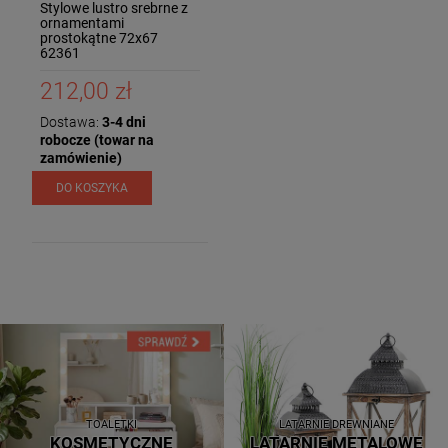
Stylowe lustro srebrne z
ornamentami
prostokątne 72x67
62361
212,00 zł
Dostawa:
3-4 dni
robocze (towar na
zamówienie)
DO KOSZYKA
TOALETKI
LATARNIE DREWNIANE
KOSMETYCZNE
LATARNIE METALOWE