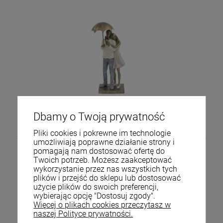
Figurka dekoracyjna para pod parasolem family 29x11
122305
Dbamy o Twoją prywatność
88,00 zł
Pliki cookies i pokrewne im technologie
umożliwiają poprawne działanie strony i
pomagają nam dostosować ofertę do
Twoich potrzeb. Możesz zaakceptować
wykorzystanie przez nas wszystkich tych
plików i przejść do sklepu lub dostosować
użycie plików do swoich preferencji,
wybierając opcję "Dostosuj zgody".
Więcej o plikach cookies przeczytasz w
naszej Polityce prywatności.