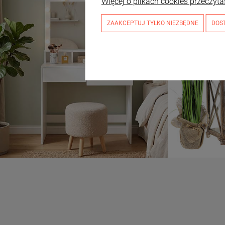
Więcej o plikach cookies przeczyta
ZAAKCEPTUJ TYLKO NIEZBĘDNE
DOS