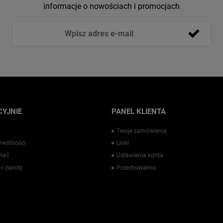
informacje o nowościach i promocjach
YJNIE
PANEL KLIENTA
Twoje zamówienia
rywatności
Linki
iać
Ustawienia konta
 i zwroty
Przechowalnia