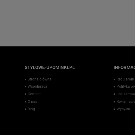
STYLOWE-UPOMINKI.PL
INFORMAC
Strona główna
Regulamin
Współpraca
Polityka p
Kontakt
Jak zamaw
O nas
Reklamacje
Blog
Wysyłka