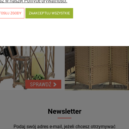
sz w naszej Polityce prywatności.
TOSUJ ZGODY
ZAAKCEPTUJ WSZYSTKIE
Newsletter
Podaj swój adres e-mail, jeżeli chcesz otrzymywać