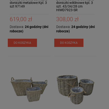
doniczki metalowe Kpl. 3
doniczki wiklinowe kpl. 3
szt 97149
szt. 43/34/28 cm
HIWD7923-SR
619,00 zł
308,00 zł
Dostawa:
24 godziny (dni
Dostawa:
24 godziny (dni
robocze)
robocze)
DO KOSZYKA
DO KOSZYKA