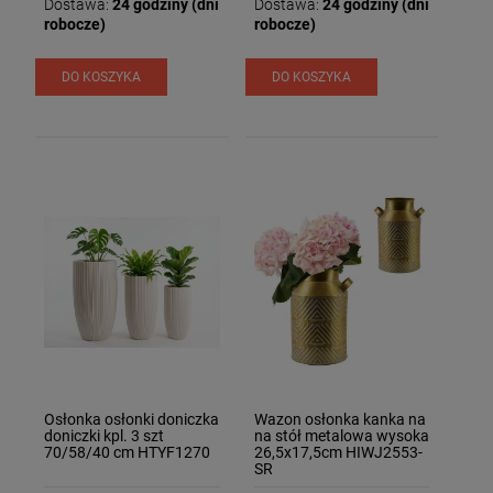
Dostawa:
24 godziny (dni
Dostawa:
24 godziny (dni
robocze)
robocze)
DO KOSZYKA
DO KOSZYKA
Osłonka osłonki doniczka
Wazon osłonka kanka na
doniczki kpl. 3 szt
na stół metalowa wysoka
70/58/40 cm HTYF1270
26,5x17,5cm HIWJ2553-
SR