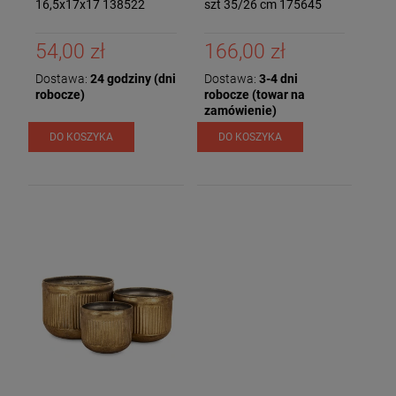
16,5x17x17 138522
szt 35/26 cm 175645
54,00 zł
166,00 zł
Dostawa:
24 godziny (dni
Dostawa:
3-4 dni
robocze)
robocze (towar na
zamówienie)
DO KOSZYKA
DO KOSZYKA