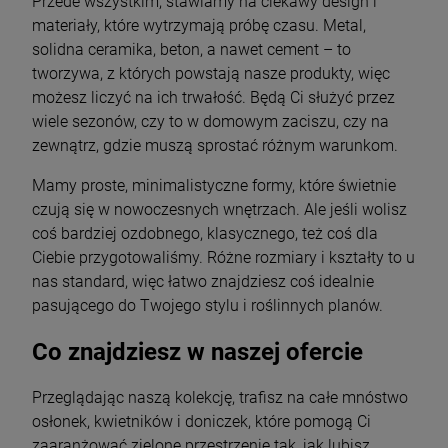
Przede wszystkim, stawiamy na ciekawy design i
materiały, które wytrzymają próbę czasu. Metal,
solidna ceramika, beton, a nawet cement – to
tworzywa, z których powstają nasze produkty, więc
możesz liczyć na ich trwałość. Będą Ci służyć przez
wiele sezonów, czy to w domowym zaciszu, czy na
zewnątrz, gdzie muszą sprostać różnym warunkom.
Mamy proste, minimalistyczne formy, które świetnie
czują się w nowoczesnych wnętrzach. Ale jeśli wolisz
coś bardziej ozdobnego, klasycznego, też coś dla
Ciebie przygotowaliśmy. Różne rozmiary i kształty to u
nas standard, więc łatwo znajdziesz coś idealnie
pasującego do Twojego stylu i roślinnych planów.
Co znajdziesz w naszej ofercie
Przeglądając naszą kolekcję, trafisz na całe mnóstwo
osłonek, kwietników i doniczek, które pomogą Ci
zaaranżować zielone przestrzenie tak, jak lubisz.