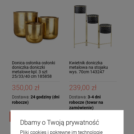
Donica osłonka osłonki
Kwietnik doniczka
doniczka doniczki
metalowa na stojaku
metalowe kpl. 3 szt
wys. 70cm 143247
25/33/40 cm 185858
350,00 zł
239,00 zł
Dostawa:
24 godziny (dni
Dostawa:
3-4 dni
robocze)
robocze (towar na
zamówienie)
DO KOSZYKA
DO KOSZYKA
Dbamy o Twoją prywatność
Pliki cookies i pokrewne im technologie