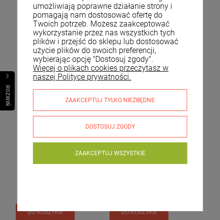
umożliwiają poprawne działanie strony i
pomagają nam dostosować ofertę do
Twoich potrzeb. Możesz zaakceptować
wykorzystanie przez nas wszystkich tych
plików i przejść do sklepu lub dostosować
użycie plików do swoich preferencji,
wybierając opcję "Dostosuj zgody".
Więcej o plikach cookies przeczytasz w
naszej Polityce prywatności.
R
O
Z
W
I
Ń
O
B
I
ZAAKCEPTUJ TYLKO NIEZBĘDNE
Kwietnik doniczka
Osłonka donica doniczka
DOSTOSUJ ZGODY
metalowa na stojaku
metalowa 23x22 141690
wys. 80cm HTOP5542
ZAAKCEPTUJ WSZYSTKIE
279,00 zł
86,00 zł
Dostawa:
24 godziny (dni
Dostawa:
24 godziny (dni
robocze)
robocze)
DO KOSZYKA
DO KOSZYKA