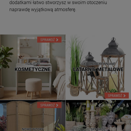
dodatkami łatwo stworzysz w swoim otoczeniu
naprawdę wyjątkową atmosferę.
TOALETKI
LATARNIE DREWNIANE
KOSMETYCZNE
LATARNIE METALOWE
NOWE WZORY
SPRAWDŹ