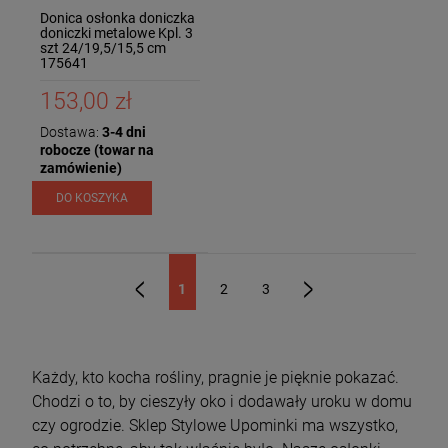
Donica osłonka doniczka
doniczki metalowe Kpl. 3
szt 24/19,5/15,5 cm
175641
153,00 zł
Dostawa:
3-4 dni
robocze (towar na
zamówienie)
DO KOSZYKA
1
2
3
«
»
Każdy, kto kocha rośliny, pragnie je pięknie pokazać.
Chodzi o to, by cieszyły oko i dodawały uroku w domu
czy ogrodzie. Sklep Stylowe Upominki ma wszystko,