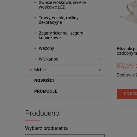
Świece woskowe, świece
woskowe LED
Trawy, wianki, rośliny
dekoracyjne
Zegary ścienne - zegary
kominkowe
Wazony
Filiżanki 
ozdobnym
Wielkanoc
83,99 
Meble
Dostawa:
2
NOWOŚCI
PROMOCJE
DO KO
Producenci
Wybierz producenta