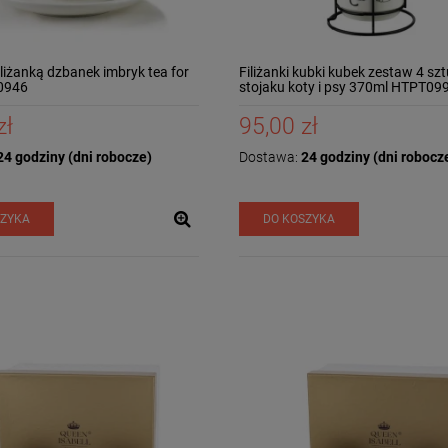
filiżanką dzbanek imbryk tea for
Filiżanki kubki kubek zestaw 4 sz
0946
stojaku koty i psy 370ml HTPT09
zł
95,00 zł
4 godziny (dni robocze)
Dostawa:
24 godziny (dni robocz
SZYKA
DO KOSZYKA