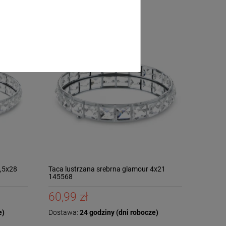
4,5x28
Taca lustrzana srebrna glamour 4x21
145568
60,99 zł
e)
Dostawa:
24 godziny (dni robocze)