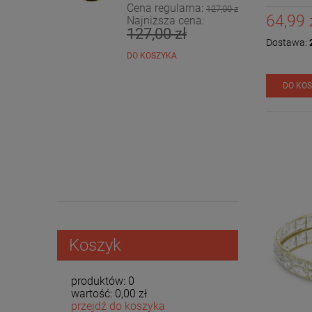
Cena regularna:
127,00 zł
64,99 
Najniższa cena:
127,00 zł
Dostawa:
2
DO KOSZYKA
DO KO
Koszyk
produktów:
0
wartość:
0,00 zł
przejdź do koszyka