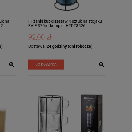
tuk na
Filiżanki kubki zestaw 4 sztuk na stojaku
92
EVIE 370ml komplet HTPT3526
92,00 zł
e)
Dostawa:
24 godziny (dni robocze)
DO KOSZYKA