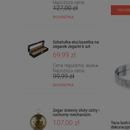
Najniższa cena:
127,00 zł
DO KO
DO KOSZYKA
Szkatułka etui kasetka na
zegarek zegarki 6 szt
KARBON
69,99 zł
Cena regularna:
99,99 zł
Najniższa cena:
99,99 zł
DO KOSZYKA
Zegar ścienny złoty cichy i
ruchomy mechanizm
43x35cm HTBE9569
107,00 zł
Taca lustr
dekoracyj