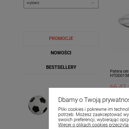
PROMOCJE
NOWOŚCI
BESTSELLERY
Patera ce
HTDD015
66,42 
Dostawa:
2
Skarbonka piłka
Dbamy o Twoją prywatno
dekoracyjna ceramiczna
czarna duża 15,5x16 XXL
39,99 zł
Pliki cookies i pokrewne im techn
potrzeb. Możesz zaakceptować wyko
DO KO
swoich preferencji, wybierając opcj
Cena regularna:
42,00 zł
Więcej o plikach cookies przeczyta
Najniższa cena: