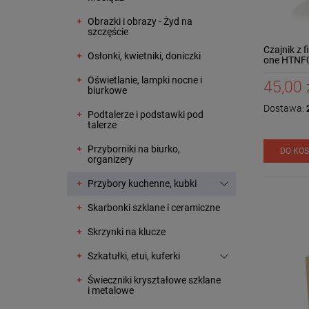
Obrazki i obrazy - Żyd na
szczęście
Czajnik z 
Osłonki, kwietniki, doniczki
one HTNF
Oświetlanie, lampki nocne i
45,00 
biurkowe
Dostawa:
2
Podtalerze i podstawki pod
talerze
Przyborniki na biurko,
DO KO
organizery
Przybory kuchenne, kubki
Skarbonki szklane i ceramiczne
Skrzynki na klucze
Szkatułki, etui, kuferki
Świeczniki kryształowe szklane
i metalowe