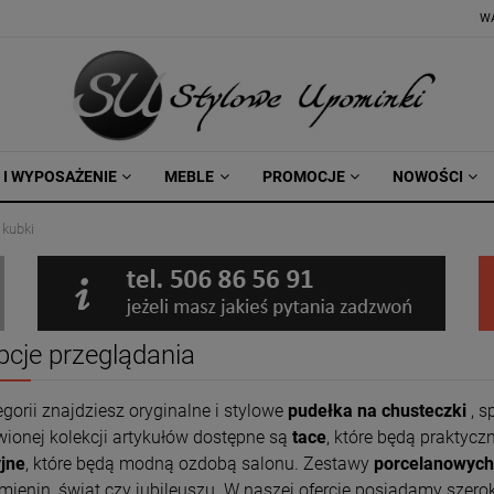
W
 I WYPOSAŻENIE
MEBLE
PROMOCJE
NOWOŚCI
 kubki
pcje przeglądania
egorii znajdziesz oryginalne i stylowe
pudełka na chusteczki
, s
wionej kolekcji artykułów dostępne są
tace
, które będą praktyc
jne
, które będą modną ozdobą salonu. Zestawy
porcelanowych 
imienin, świąt czy jubileuszu. W naszej ofercie posiadamy szer