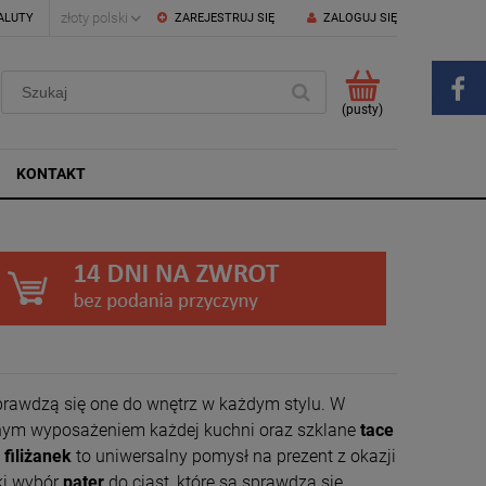
ALUTY
ZAREJESTRUJ SIĘ
ZALOGUJ SIĘ
(pusty)
KONTAKT
prawdzą się one do wnętrz w każdym stylu. W
znym wyposażeniem każdej kuchni oraz szklane
tace
filiżanek
to uniwersalny pomysł na prezent z okazji
oki wybór
pater
do ciast, które są sprawdzą się