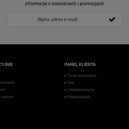
informacje o nowościach i promocjach
YJNIE
PANEL KLIENTA
Twoje zamówienia
rywatności
Linki
iać
Ustawienia konta
 i zwroty
Przechowalnia