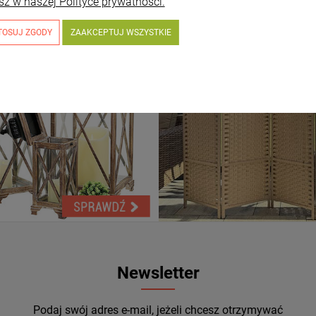
sz w naszej Polityce prywatności.
TOSUJ ZGODY
ZAAKCEPTUJ WSZYSTKIE
Newsletter
Podaj swój adres e-mail, jeżeli chcesz otrzymywać