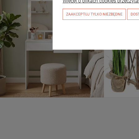
Więcej o plikach cookies przeczyta
ZAAKCEPTUJ TYLKO NIEZBĘDNE
DOS