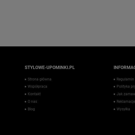
STYLOWE-UPOMINKI.PL
INFORMAC
Strona główna
Regulamin
Współpraca
Polityka p
Kontakt
Jak zamaw
O nas
Reklamacje
Blog
Wysyłka