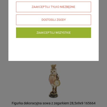
ZAAKCEPTUJ TYLKO NIEZBĘDNE
DOSTOSUJ ZGODY
ZAAKCEPTUJ WSZYSTKIE
Figurka dekoracyjna sowa biało srebrna 13,5x12,5 111476
42,00 zł
Figurka dekoracyjna sowa z zegarkiem 28,5x9x9 165664