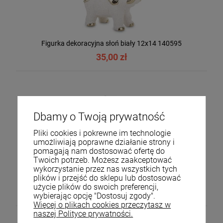
Figurka dekoracyjna słoń biały 12x14 140595
35,00 zł
Dbamy o Twoją prywatność
Pliki cookies i pokrewne im technologie
umożliwiają poprawne działanie strony i
pomagają nam dostosować ofertę do
Twoich potrzeb. Możesz zaakceptować
wykorzystanie przez nas wszystkich tych
plików i przejść do sklepu lub dostosować
Figurka dekoracyjna słoń biały 33x12 101344
użycie plików do swoich preferencji,
61,00 zł
wybierając opcję "Dostosuj zgody".
Więcej o plikach cookies przeczytasz w
naszej Polityce prywatności.