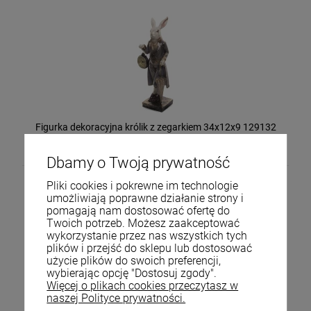
Figurka dekoracyjna królik z zegarkiem 34x12x9 129132
118,00 zł
Dbamy o Twoją prywatność
Pliki cookies i pokrewne im technologie
umożliwiają poprawne działanie strony i
pomagają nam dostosować ofertę do
Twoich potrzeb. Możesz zaakceptować
wykorzystanie przez nas wszystkich tych
plików i przejść do sklepu lub dostosować
użycie plików do swoich preferencji,
wybierając opcję "Dostosuj zgody".
Więcej o plikach cookies przeczytasz w
naszej Polityce prywatności.