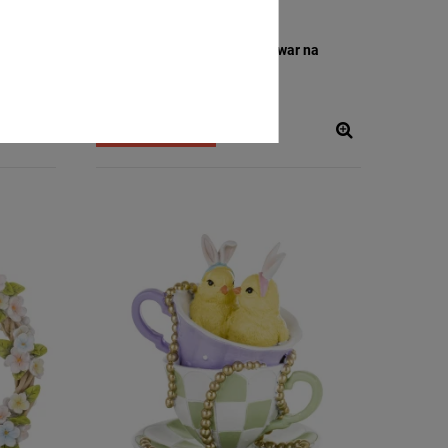
54,99 zł
e)
Dostawa:
3-4 dni robocze (towar na
zamówienie)
DO KOSZYKA