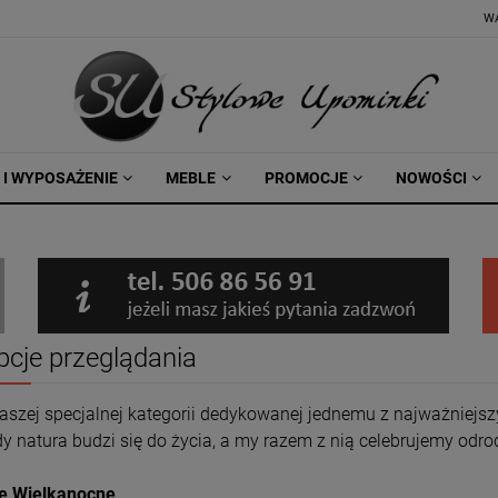
W
 I WYPOSAŻENIE
MEBLE
PROMOCJE
NOWOŚCI
pcje przeglądania
naszej specjalnej kategorii dedykowanej jednemu z najważniejs
dy natura budzi się do życia, a my razem z nią celebrujemy odrod
e Wielkanocne