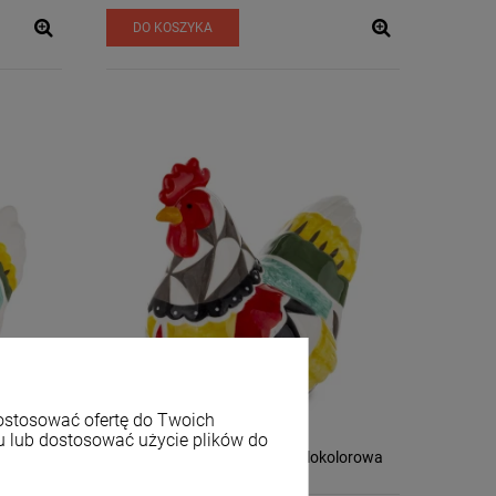
DO KOSZYKA
dostosować ofertę do Twoich
u lub dostosować użycie plików do
olorowa
Figurka dekoracyjna kura wielokolorowa
22,5x15x23 177038