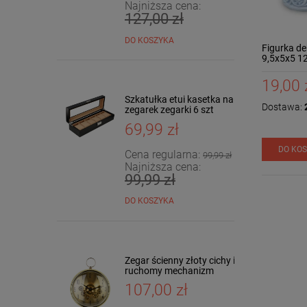
Najniższa cena:
127,00 zł
DO KOSZYKA
Figurka de
9,5x5x5 1
19,00 
Szkatułka etui kasetka na
Dostawa:
2
zegarek zegarki 6 szt
KARBON
69,99 zł
DO KO
Cena regularna:
99,99 zł
Najniższa cena:
99,99 zł
DO KOSZYKA
Zegar ścienny złoty cichy i
ruchomy mechanizm
43x35cm HTBE9569
107,00 zł