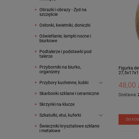
Obrazki i obrazy - Żyd na
szczęście
Osłonki, kwietniki, doniczki
Oświetlanie, lampki nocne i
biurkowe
Podtalerze i podstawki pod
talerze
Przyborniki na biurko,
Figurka de
organizery
27,5x17x1
Przybory kuchenne, kubki
48,00 
Skarbonki szklane i ceramiczne
Dostawa:
2
Skrzynki na klucze
Szkatułki, etui, kuferki
DO KO
Świeczniki kryształowe szklane
i metalowe