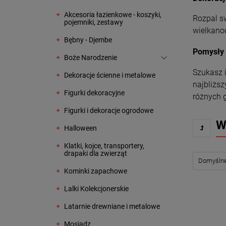
Akcesoria łazienkowe - koszyki,
Rozpal s
pojemniki, zestawy
wielkanoc
Bębny - Djembe
Pomysły 
Boże Narodzenie
Szukasz i
Dekoracje ścienne i metalowe
najbliższ
Figurki dekoracyjne
różnych g
Figurki i dekoracje ogrodowe
W
Halloween
Klatki, kojce, transportery,
drapaki dla zwierząt
Kominki zapachowe
Lalki Kolekcjonerskie
Latarnie drewniane i metalowe
Mosiądz