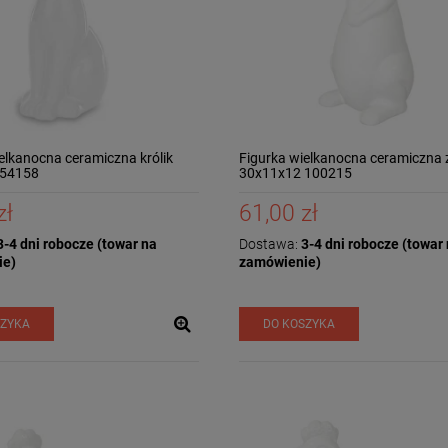
273,00 zł
329,00 zł
DO KOSZYKA
DO KOSZYKA
Taca dekoracyjna
Podstawka pod talerz
drewniana drzewo mango
podtalerz transparentny
4x30x20 185559
srebrny 3x32cm 147310
elkanocna ceramiczna królik
Figurka wielkanocna ceramiczna 
36,00 zł
10,88 zł
154158
30x11x12 100215
DO KOSZYKA
DO KOSZYKA
zł
61,00 zł
-4 dni robocze (towar na
Dostawa:
3-4 dni robocze (towar
ie)
zamówienie)
SZYKA
DO KOSZYKA