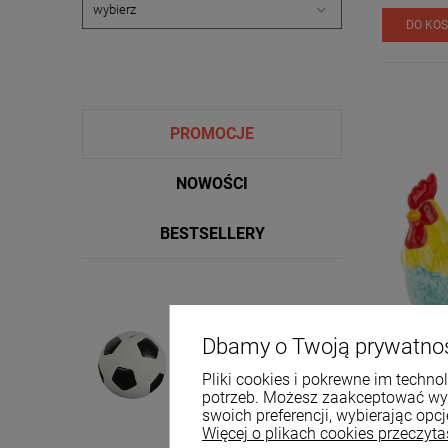
DO KO
PROMOCJE
NOWOŚCI
BESTSELLERY
Skarbonka piłka
Dbamy o Twoją prywatno
dekoracyjna ceramiczna
czarna duża 15,5x16 XXL
39,99 zł
Pliki cookies i pokrewne im techn
potrzeb. Możesz zaakceptować wyko
Figurka de
swoich preferencji, wybierając opcj
Cena regularna:
42,00 zł
15x23x14
Więcej o plikach cookies przeczyta
Najniższa cena: