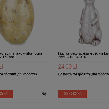
koracyjna jajko wielkanocna
Figurka dekoracyjna królik wielk
7 163858
25x10x10 137904
zł
24,00 zł
4 godziny (dni robocze)
Dostawa:
24 godziny (dni robocz
SZYKA
DO KOSZYKA