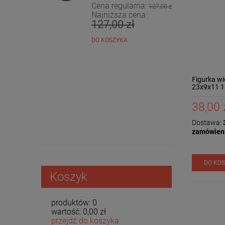
Cena regularna:
127,00 zł
Najniższa cena:
127,00 zł
DO KOSZYKA
Figurka wi
23x9x11 
38,00 
Dostawa:
3
zamówien
DO KO
Koszyk
produktów:
0
wartość:
0,00 zł
przejdź do koszyka