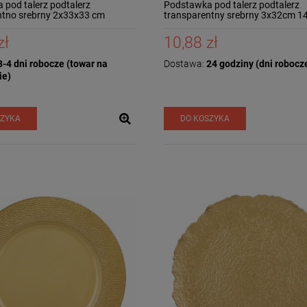
pod talerz podtalerz
Podstawka pod talerz podtalerz
ntno srebrny 2x33x33 cm
transparentny srebrny 3x32cm 1
zł
10,88 zł
-4 dni robocze (towar na
Dostawa:
24 godziny (dni robocz
ie)
SZYKA
DO KOSZYKA