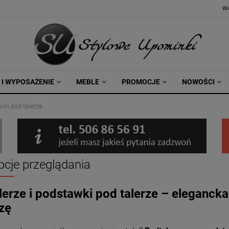
W
 I WYPOSAŻENIE
MEBLE
PROMOCJE
NOWOŚCI
wki pod talerze
pcje przeglądania
erze i podstawki pod talerze – elegancka
zę