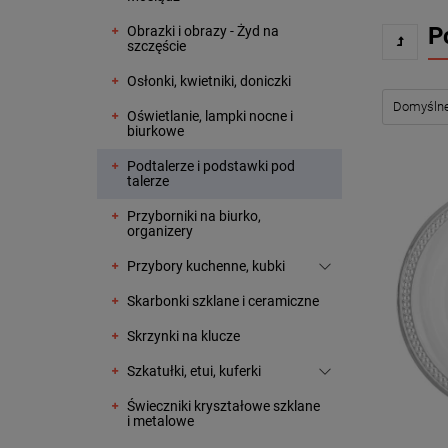
P
Obrazki i obrazy - Żyd na
szczęście
Osłonki, kwietniki, doniczki
Oświetlanie, lampki nocne i
biurkowe
Podtalerze i podstawki pod
talerze
Przyborniki na biurko,
organizery
Przybory kuchenne, kubki
Skarbonki szklane i ceramiczne
Skrzynki na klucze
Szkatułki, etui, kuferki
Świeczniki kryształowe szklane
i metalowe