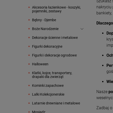
Szukasz 
nakryciu 
Akcesoria łazienkowe - koszyki,
pojemniki, zestawy
bankiety,
Bębny - Djembe
Dlaczego
Boże Narodzenie
Dop
Dekoracje ścienne i metalowe
kry
imp
Figurki dekoracyjne
Och
Figurki i dekoracje ogrodowe
Halloween
Per
goś
Klatki, kojce, transportery,
drapaki dla zwierząt
Wie
Kominki zapachowe
Nasze
po
Lalki Kolekcjonerskie
weselnych
Latarnie drewniane i metalowe
Zadbaj o
Mosiądz