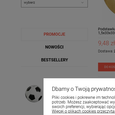
Podstawka 
1,5x33x33
PROMOCJE
9,48 zł
NOWOŚCI
Dostawa:
2
BESTSELLERY
DO KO
Skarbonka piłka
Dbamy o Twoją prywatno
dekoracyjna ceramiczna
czarna duża 15,5x16 XXL
39,99 zł
Pliki cookies i pokrewne im techn
potrzeb. Możesz zaakceptować wyko
swoich preferencji, wybierając opcj
Cena regularna:
42,00 zł
Więcej o plikach cookies przeczyta
Najniższa cena: