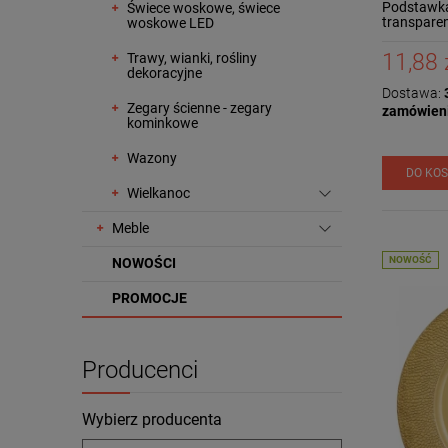
Podstawka 
Świece woskowe, świece
transpare
woskowe LED
180309
11,88 
Trawy, wianki, rośliny
dekoracyjne
Dostawa:
3
Zegary ścienne - zegary
zamówien
kominkowe
Wazony
DO KO
Wielkanoc
Meble
NOWOŚĆ
NOWOŚCI
PROMOCJE
Producenci
Wybierz producenta