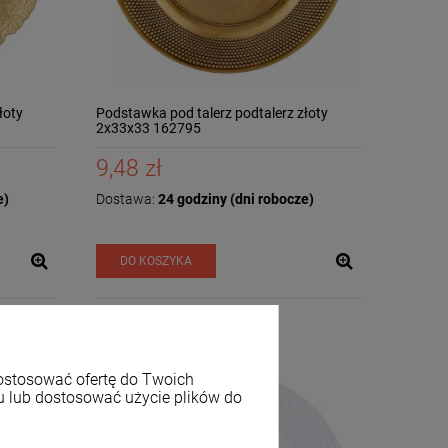
łoty
Podstawka pod talerz podtalerz złoty
2x33x33 162795
9,48 zł
e)
Dostawa:
24 godziny (dni robocze)
DO KOSZYKA
dostosować ofertę do Twoich
u lub dostosować użycie plików do