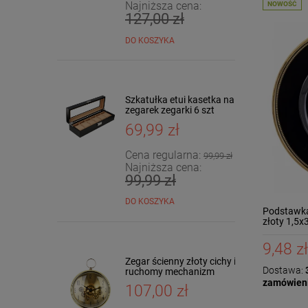
Najniższa cena:
NOWOŚĆ
127,00 zł
DO KOSZYKA
Szkatułka etui kasetka na
zegarek zegarki 6 szt
KARBON
69,99 zł
Cena regularna:
99,99 zł
Najniższa cena:
99,99 zł
DO KOSZYKA
Podstawka 
złoty 1,5
9,48 zł
Zegar ścienny złoty cichy i
Dostawa:
3
ruchomy mechanizm
43x35cm HTBE9569
zamówien
107,00 zł