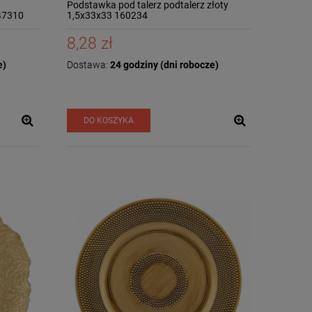
Podstawka pod talerz podtalerz złoty
47310
1,5x33x33 160234
8,28 zł
e)
Dostawa:
24 godziny (dni robocze)
DO KOSZYKA