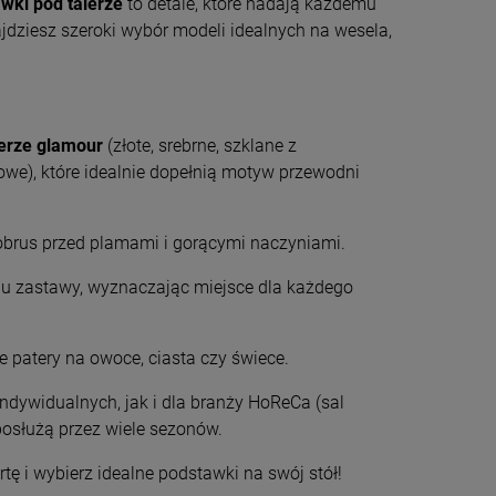
wki pod talerze
to detale, które nadają każdemu
jdziesz szeroki wybór modeli idealnych na wesela,
erze glamour
(złote, srebrne, szklane z
owe), które idealnie dopełnią motyw przewodni
obrus przed plamami i gorącymi naczyniami.
 zastawy, wyznaczając miejsce dla każdego
 patery na owoce, ciasta czy świece.
ndywidualnych, jak i dla branży HoReCa (sal
posłużą przez wiele sezonów.
ę i wybierz idealne podstawki na swój stół!