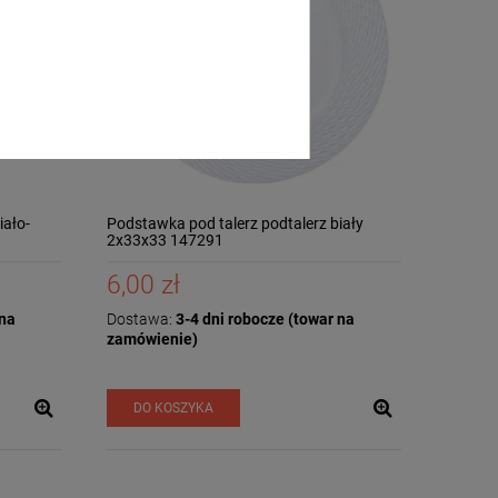
iało-
Podstawka pod talerz podtalerz biały
2x33x33 147291
6,00 zł
 na
Dostawa:
3-4 dni robocze (towar na
zamówienie)
DO KOSZYKA