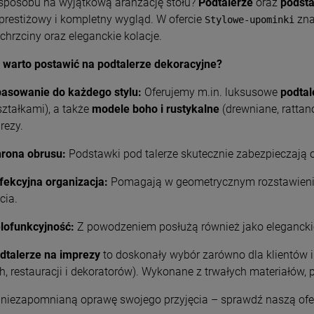
sposobu na wyjątkową aranżację stołu?
Podtalerze
oraz
podsta
prestiżowy i kompletny wygląd. W ofercie
zna
Stylowe-upominki
 chrzciny oraz eleganckie kolacje.
 warto postawić na podtalerze dekoracyjne?
asowanie do każdego stylu:
Oferujemy m.in. luksusowe
podtal
ształkami), a także
modele boho i rustykalne
(drewniane, rattan
rezy.
rona obrusu:
Podstawki pod talerze skutecznie zabezpieczają 
fekcyjna organizacja:
Pomagają w geometrycznym rozstawieniu
cia.
lofunkcyjność:
Z powodzeniem posłużą również jako eleganckie
dtalerze na imprezy
to doskonały wybór zarówno dla klientów i
, restauracji i dekoratorów). Wykonane z trwałych materiałów, 
 niezapomnianą oprawę swojego przyjęcia – sprawdź naszą ofert