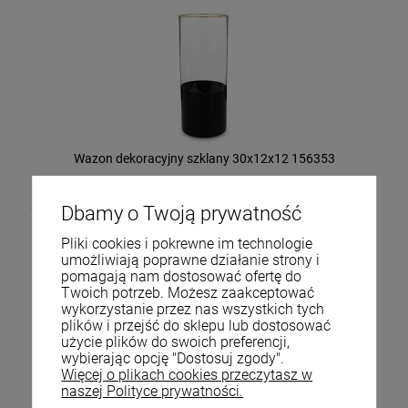
Wazon dekoracyjny szklany 30x12x12 156353
77,00 zł
Dbamy o Twoją prywatność
Pliki cookies i pokrewne im technologie
umożliwiają poprawne działanie strony i
pomagają nam dostosować ofertę do
Twoich potrzeb. Możesz zaakceptować
wykorzystanie przez nas wszystkich tych
plików i przejść do sklepu lub dostosować
użycie plików do swoich preferencji,
wybierając opcję "Dostosuj zgody".
Więcej o plikach cookies przeczytasz w
naszej Polityce prywatności.
Wazon dekoracyjny szklany srebrno czarny 22x15,5x15,5