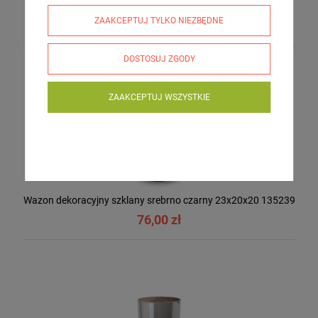
135221
ZAAKCEPTUJ TYLKO NIEZBĘDNE
59,00 zł
DOSTOSUJ ZGODY
ZAAKCEPTUJ WSZYSTKIE
Wazon dekoracyjny szklany srebrno czarny 23x20x20 135239
76,00 zł