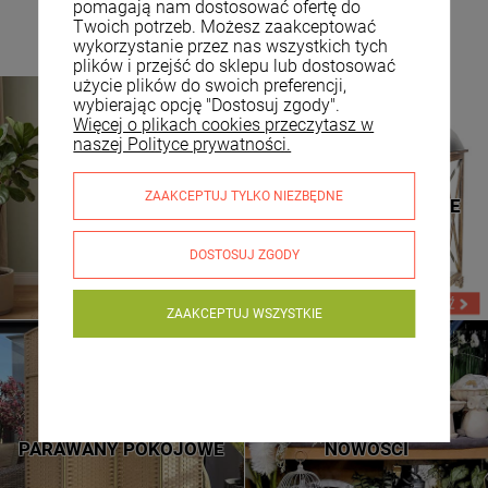
pomagają nam dostosować ofertę do
Twoich potrzeb. Możesz zaakceptować
wykorzystanie przez nas wszystkich tych
plików i przejść do sklepu lub dostosować
użycie plików do swoich preferencji,
wybierając opcję "Dostosuj zgody".
Więcej o plikach cookies przeczytasz w
naszej Polityce prywatności.
TOALETKI
LATARNIE DREWNIANE
ZAAKCEPTUJ TYLKO NIEZBĘDNE
KOSMETYCZNE
LATARNIE METALOWE
DOSTOSUJ ZGODY
ZAAKCEPTUJ WSZYSTKIE
NOWE WZORY
SPRAWDŹ
PARAWANY POKOJOWE
NOWOŚCI