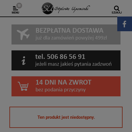
MENU
SZUKAJ
Ten produkt jest niedostępny.