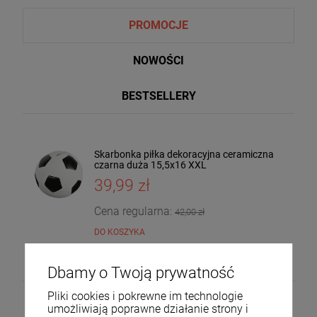
PROMOCJE
NOWOŚCI
BESTSELLERY
Skarbonka piłka dekoracyjna ceramiczna
Taca dekoracyjna drewniana drzewo
czarna duża 15,5x16 XXL
mango 4x30x20 185559
39,99 zł
36,00 zł
DO KOSZYKA
Cena regularna:
42,00 zł
DO KOSZYKA
Dbamy o Twoją prywatność
Pliki cookies i pokrewne im technologie
umożliwiają poprawne działanie strony i