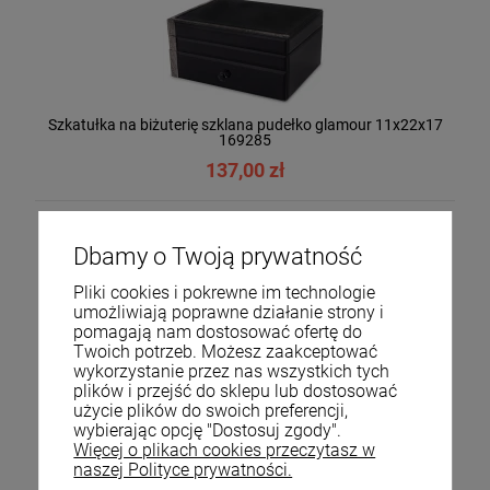
Szkatułka na biżuterię szklana pudełko glamour 11x22x17
169285
137,00 zł
Dbamy o Twoją prywatność
Pliki cookies i pokrewne im technologie
umożliwiają poprawne działanie strony i
pomagają nam dostosować ofertę do
Twoich potrzeb. Możesz zaakceptować
wykorzystanie przez nas wszystkich tych
plików i przejść do sklepu lub dostosować
użycie plików do swoich preferencji,
wybierając opcję "Dostosuj zgody".
Chustecznik na chusteczki szklany glamour 14x14 135172
Więcej o plikach cookies przeczytasz w
79,00 zł
naszej Polityce prywatności.