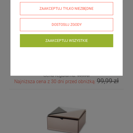
ZAAKCEPTUJ TYLKO NIEZBĘDNE
DOSTOSUJ ZGODY
ZAAKCEPTUJ WSZYSTKIE
Szkatułka etui kasetka na zegarek zegarki 6 szt KARBON
69,99 zł
Cena regularna:
99,99 zł
99,99 zł
Najniższa cena z 30 dni przed obniżką: