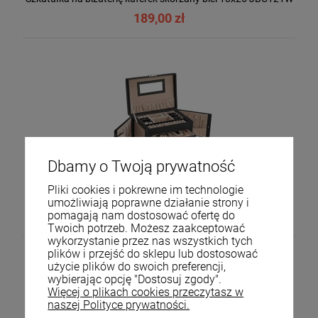
189,00 zł
Dbamy o Twoją prywatność
Szkatułka na biżuterię kuferek skórzany czerń 18x26
Pliki cookies i pokrewne im technologie
JBC121B
umożliwiają poprawne działanie strony i
199,00 zł
pomagają nam dostosować ofertę do
Twoich potrzeb. Możesz zaakceptować
wykorzystanie przez nas wszystkich tych
plików i przejść do sklepu lub dostosować
użycie plików do swoich preferencji,
wybierając opcję "Dostosuj zgody".
Więcej o plikach cookies przeczytasz w
naszej Polityce prywatności.