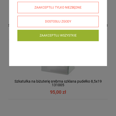
ZAAKCEPTUJ TYLKO NIEZBĘDNE
DOSTOSUJ ZGODY
Szkatułka na biżuterię kuferek welurowy fotel 18x15,5 132058
61,90 zł
ZAAKCEPTUJ WSZYSTKIE
Szkatułka na biżuterię srebrna szklana pudełko 8,5x19
131005
95,00 zł