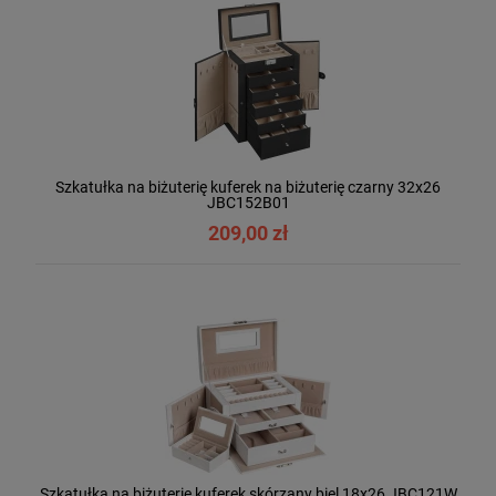
Szkatułka na biżuterię kuferek na biżuterię czarny 32x26
JBC152B01
209,00 zł
Szkatułka na biżuterię kuferek skórzany biel 18x26 JBC121W