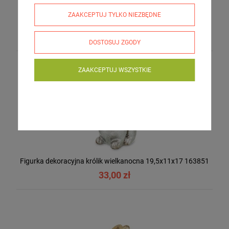
ZAAKCEPTUJ TYLKO NIEZBĘDNE
Figurka dekoracyjna królik wielkanocna 18x7x10 164184
26,00 zł
DOSTOSUJ ZGODY
ZAAKCEPTUJ WSZYSTKIE
Figurka dekoracyjna królik wielkanocna 19,5x11x17 163851
33,00 zł