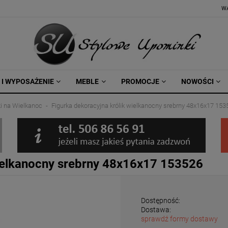
W
 I WYPOSAŻENIE
MEBLE
PROMOCJE
NOWOŚCI
ki na Wielkanoc
Figurka dekoracyjna królik wielkanocny srebrny 48x16x17 153
wielkanocny srebrny 48x16x17 153526
Dostępność:
Dostawa:
sprawdź formy dostawy