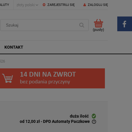
ALUTY
ZAREJESTRUJ SIĘ
ZALOGUJ SIĘ
(pusty)
KONTAKT
526
duża ilość
od 12,00 zł
- DPD Automaty Paczkowe