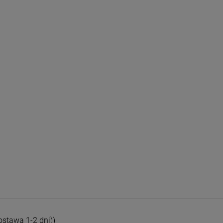
h kosztów
stawa 1-2 dni))