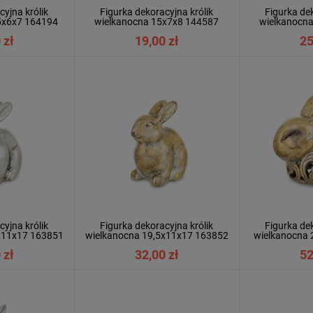
cyjna królik
Figurka dekoracyjna królik
Figurka dek
5x6x7 164194
wielkanocna 15x7x8 144587
wielkanocn
 zł
19,00 zł
25
cyjna królik
Figurka dekoracyjna królik
Figurka dek
x11x17 163851
wielkanocna 19,5x11x17 163852
wielkanocna
 zł
32,00 zł
52