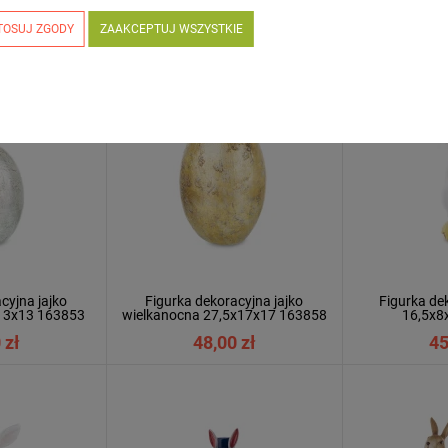
TOSUJ ZGODY
ZAAKCEPTUJ WSZYSTKIE
cyjna jajko
Figurka dekoracyjna jajko
Figurka dek
13x13 163853
wielkanocna 27,5x17x17 163858
16,5x8
 zł
48,00 zł
45