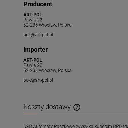
Producent
ART-POL
Pawia 22
52-235 Wrocław, Polska
bok@art-pol.pl
Importer
ART-POL
Pawia 22
52-235 Wrocław, Polska
bok@art-pol.pl
Koszty dostawy
Cena nie zawiera ewentualnyc
DPD Automaty Paczkowe
(wysyłka kurierem DPD (do
płatności