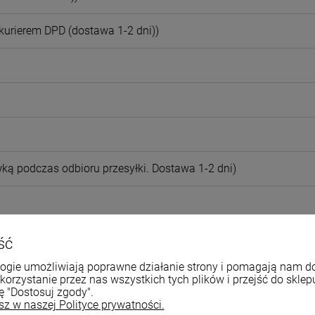
kurierem DPD (dostawa 1-2 dni))
ką podczas odbioru przesyłki. Dostawa 1-2 dni)
ub kartą podczas odbioru przesyłki)
ść
ologie umożliwiają poprawne działanie strony i pomagają nam 
)
rzystanie przez nas wszystkich tych plików i przejść do sklep
ę "Dostosuj zgody".
sz w naszej Polityce prywatności.