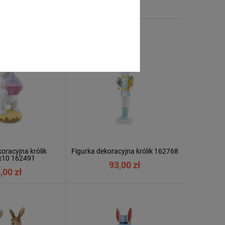
oracyjna królik
Figurka dekoracyjna królik 162768
x10 162491
93,00 zł
,00 zł