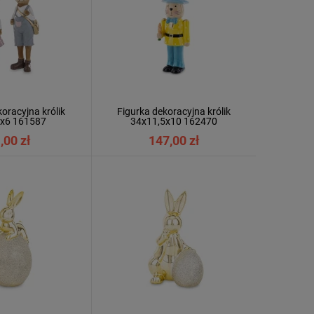
oracyjna królik
Figurka dekoracyjna królik
8x6 161587
34x11,5x10 162470
,00 zł
147,00 zł