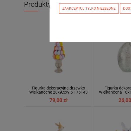
Produkty powiązane
ZAAKCEPTUJ TYLKO NIEZBĘDNE
DOS
Figurka dekoracyjna drzewko
Figurka dekora
Wielkanocne 28x9,5x9,5 175143
wielkanocna 18x
79,00 zł
26,00