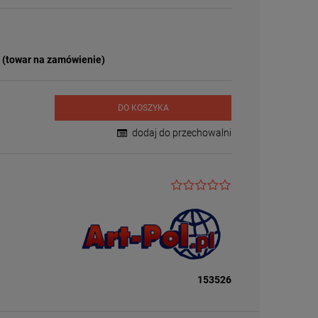
Cena nie zawiera ewentualnych kosztów
płatności
e (towar na zamówienie)
DO KOSZYKA
dodaj do przechowalni
153526