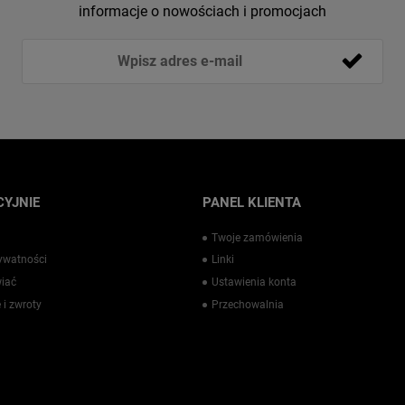
informacje o nowościach i promocjach
YJNIE
PANEL KLIENTA
Twoje zamówienia
rywatności
Linki
iać
Ustawienia konta
 i zwroty
Przechowalnia