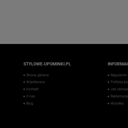
STYLOWE-UPOMINKI.PL
INFORMAC
Strona główna
Regulamin
Współpraca
Polityka p
Kontakt
Jak zamaw
O nas
Reklamacje
Blog
Wysyłka