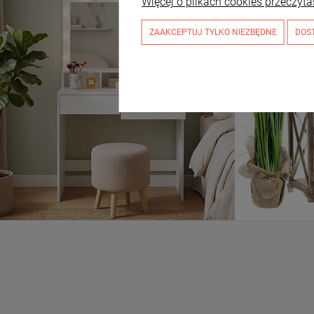
Więcej o plikach cookies przeczyta
ZAAKCEPTUJ TYLKO NIEZBĘDNE
DOS