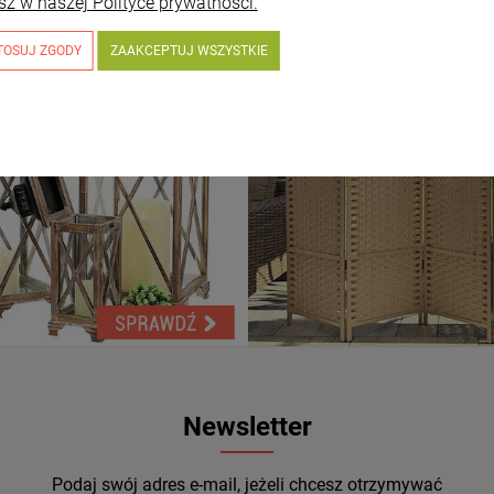
sz w naszej Polityce prywatności.
TOSUJ ZGODY
ZAAKCEPTUJ WSZYSTKIE
Newsletter
Podaj swój adres e-mail, jeżeli chcesz otrzymywać