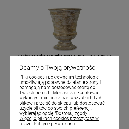
Donica osłonka doniczka metalowa 18,5x16 102217
42,00 zł
Dbamy o Twoją prywatność
Pliki cookies i pokrewne im technologie
umożliwiają poprawne działanie strony i
pomagają nam dostosować ofertę do
Twoich potrzeb. Możesz zaakceptować
wykorzystanie przez nas wszystkich tych
plików i przejść do sklepu lub dostosować
użycie plików do swoich preferencji,
wybierając opcję "Dostosuj zgody".
Więcej o plikach cookies przeczytasz w
Donica osłonka doniczka metalowa Kpl. 2 szt 126356
naszej Polityce prywatności.