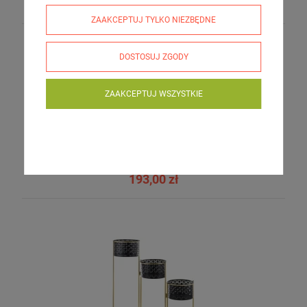
279,00 zł
ZAAKCEPTUJ TYLKO NIEZBĘDNE
DOSTOSUJ ZGODY
ZAAKCEPTUJ WSZYSTKIE
Donica osłonka doniczka metalowa złote kpl. 2 szt 32/24cm
126337
193,00 zł