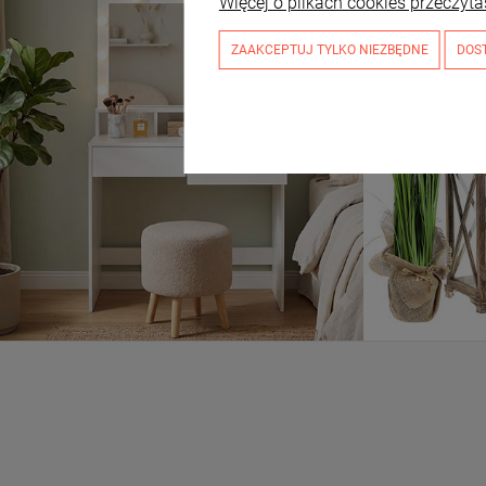
Więcej o plikach cookies przeczyta
ZAAKCEPTUJ TYLKO NIEZBĘDNE
DOS