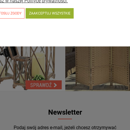
sz w naszej Polityce prywatności.
TOSUJ ZGODY
ZAAKCEPTUJ WSZYSTKIE
Newsletter
Podaj swój adres e-mail, jeżeli chcesz otrzymywać