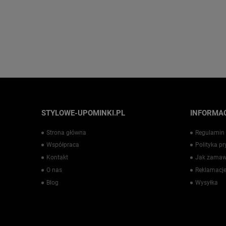
STYLOWE-UPOMINKI.PL
INFORMAC
Strona główna
Regulamin
Współpraca
Polityka p
Kontakt
Jak zamaw
O nas
Reklamacje
Blog
Wysyłka