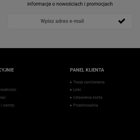
informacje o nowościach i promocjach
YJNIE
PANEL KLIENTA
Twoje zamówienia
rywatności
Linki
iać
Ustawienia konta
 i zwroty
Przechowalnia