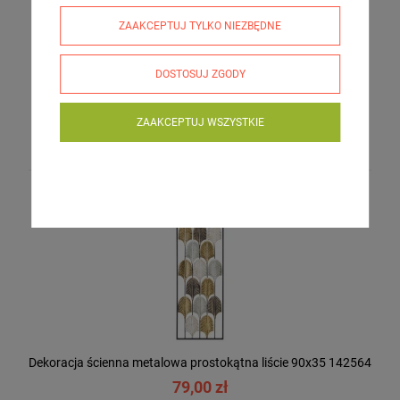
ZAAKCEPTUJ TYLKO NIEZBĘDNE
DOSTOSUJ ZGODY
Dekoracja ścienna metalowa lustra 51x127x7 143950
ZAAKCEPTUJ WSZYSTKIE
269,00 zł
Dekoracja ścienna metalowa prostokątna liście 90x35 142564
79,00 zł