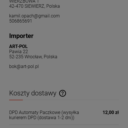
WIERZBOWA 1
42-470 SIEWIERZ, Polska
kamil.opach@gmail.com
506865691
Importer
ART-POL
Pawia 22
52-235 Wrocław, Polska
bok@art-pol.pl
Koszty dostawy
Cena nie zawiera ewentualnych kosztów płatności
DPD Automaty Paczkowe
(wysyłka
12,00 zł
kurierem DPD (dostawa 1-2 dni))