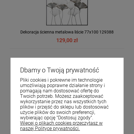
Dekoracja ścienna metalowa liście 77x100 129388
129,00 zł
Dbamy o Twoją prywatność
Pliki cookies i pokrewne im technologie
umożliwiają poprawne działanie strony i
pomagają nam dostosować ofertę do
Twoich potrzeb. Możesz zaakceptować
wykorzystanie przez nas wszystkich tych
plików i przejść do sklepu lub dostosować
użycie plików do swoich preferencji,
Dekoracja ścienna metalowa liście 90x35 142565
wybierając opcję "Dostosuj zgody".
69,99 zł
Więcej o plikach cookies przeczytasz w
naszej Polityce prywatności.