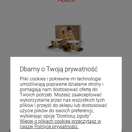
Kpl. dwóch filiżanek Gustav Klimt 136344
Dbamy o Twoją prywatność
99,00 zł
Pliki cookies i pokrewne im technologie
umożliwiają poprawne działanie strony i
pomagają nam dostosować ofertę do
Twoich potrzeb. Możesz zaakceptować
wykorzystanie przez nas wszystkich tych
plików i przejść do sklepu lub dostosować
użycie plików do swoich preferencji,
wybierając opcję "Dostosuj zgody".
Więcej o plikach cookies przeczytasz w
naszej Polityce prywatności.
Kpl. dwóch kubków porcelana Gustav Klimt 10,5x11,5 130953