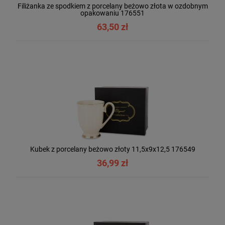
Filiżanka ze spodkiem z porcelany beżowo złota w ozdobnym
opakowaniu 176551
63,50 zł
Kubek z porcelany beżowo złoty 11,5x9x12,5 176549
36,99 zł