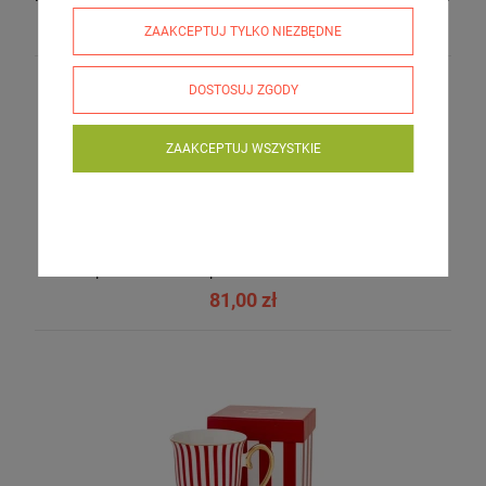
74,00 zł
ZAAKCEPTUJ TYLKO NIEZBĘDNE
DOSTOSUJ ZGODY
ZAAKCEPTUJ WSZYSTKIE
Kpl. filiżanek do espresso Gustav Klimt 126659
81,00 zł