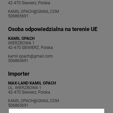
42-470 Siewierz, Polska
KAMIL.OPACH@GMAIL.COM
506865691
Osoba odpowiedzialna na terenie UE
KAMIL OPACH
WIERZBOWA 1
42-470 SIEWIERZ, Polska
kamil.opach@gmail.com
506865691
Importer
MAX-LAND KAMIL OPACH
UL. WIERZBOWA 1
42-470 Siewierz, Polska
KAMIL.OPACH@GMAIL.COM
506865691