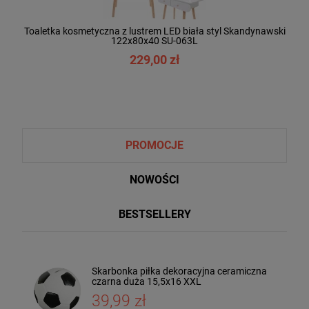
Toaletka kosmetyczna z lustrem LED biała styl Skandynawski
122x80x40 SU-063L
229,00 zł
PROMOCJE
NOWOŚCI
BESTSELLERY
Skarbonka piłka dekoracyjna ceramiczna
Taca dekoracyjna drewniana drzewo
czarna duża 15,5x16 XXL
mango 4x30x20 185559
39,99 zł
36,00 zł