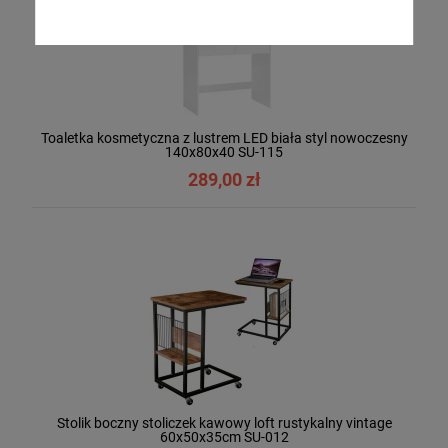
Toaletka kosmetyczna z lustrem LED biała styl nowoczesny
140x80x40 SU-115
289,00 zł
Stolik boczny stoliczek kawowy loft rustykalny vintage
60x50x35cm SU-012