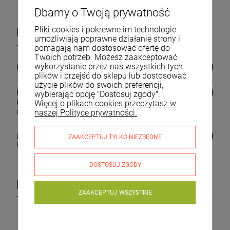
Dbamy o Twoją prywatność
Pliki cookies i pokrewne im technologie
Koszty dostawy
umożliwiają poprawne działanie strony i
Cena nie zawiera ewentualnych kosztów płatności
pomagają nam dostosować ofertę do
Twoich potrzeb. Możesz zaakceptować
wykorzystanie przez nas wszystkich tych
Kurier DPD
(dostawa 24h)
24,00 zł
plików i przejść do sklepu lub dostosować
użycie plików do swoich preferencji,
Kurier DPD - POBRANIE
(Zapłata
30,00 zł
wybierając opcję "Dostosuj zgody".
kurierowi gotówką lub kartą podczas
Więcej o plikach cookies przeczytasz w
odbioru przesyłki)
naszej Polityce prywatności.
Odbiór osobisty
(odbiór w Siewierzu ul.
0,00 zł
ZAAKCEPTUJ TYLKO NIEZBĘDNE
Wierzbowa 1)
DOSTOSUJ ZGODY
Produkty powiązane
ZAAKCEPTUJ WSZYSTKIE