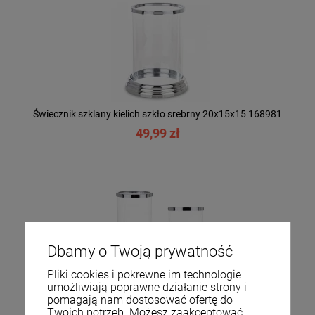
Świecznik szklany kielich szkło srebrny 20x15x15 168981
49,99 zł
Dbamy o Twoją prywatność
Pliki cookies i pokrewne im technologie
umożliwiają poprawne działanie strony i
pomagają nam dostosować ofertę do
Świecznik metalowy szklany srebrny 27,5x12x12 169276
Twoich potrzeb. Możesz zaakceptować