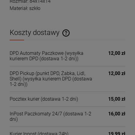
Rozmiar: 84x14x14
Materiał: szkło
Koszty dostawy
Cena nie zawiera ewentualnych kosztów płatności
DPD Automaty Paczkowe
(wysyłka
12,00 zł
kurierem DPD (dostawa 1-2 dni))
DPD Pickup (punkt DPD, Żabka, Lidl,
12,00 zł
Shell)
(wysyłka kurierem DPD (dostawa
1-2 dni))
Pocztex kurier
(dostawa 1-2 dni)
15,00 zł
InPost Paczkomaty 24/7
(dostawa 1-2
16,00 zł
dni)
Kurier Inpost
(dostawa 24h)
19,99 zł