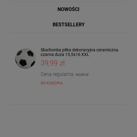
NOWOŚCI
BESTSELLERY
ki 6
Skarbonka piłka dekoracyjna ceramiczna
Taca dekoracyjna drewniana drzewo
czarna duża 15,5x16 XXL
mango 4x30x20 185559
39,99 zł
36,00 zł
DO KOSZYKA
Cena regularna:
42,00 zł
DO KOSZYKA