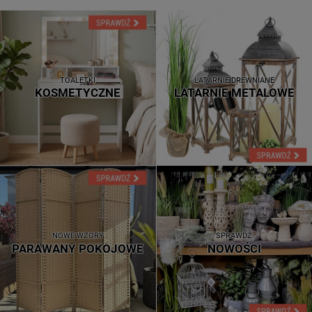
TOALETKI
LATARNIE DREWNIANE
KOSMETYCZNE
LATARNIE METALOWE
NOWE WZORY
SPRAWDŹ
PARAWANY POKOJOWE
NOWOŚCI