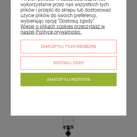
61,00 zł
wykorzystanie przez nas wszystkich tych
plików i przejść do sklepu lub dostosować
użycie plików do swoich preferencji,
wybierając opcję "Dostosuj zgody".
Więcej o plikach cookies przeczytasz w
naszej Polityce prywatności.
ZAAKCEPTUJ TYLKO NIEZBĘDNE
DOSTOSUJ ZGODY
Świecznik metalowy szklany srebrny 34x12x12 169275
ZAAKCEPTUJ WSZYSTKIE
69,99 zł