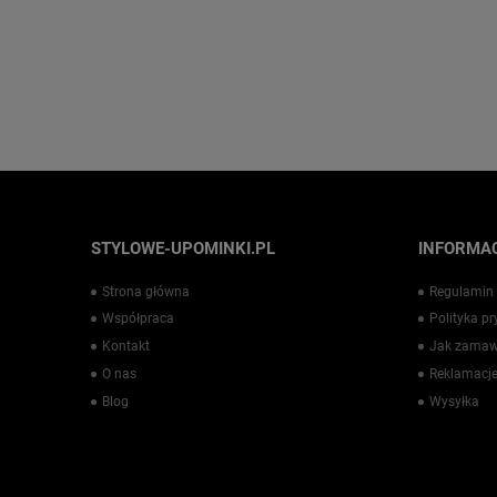
STYLOWE-UPOMINKI.PL
INFORMAC
Strona główna
Regulamin
Współpraca
Polityka p
Kontakt
Jak zamaw
O nas
Reklamacje
Blog
Wysyłka