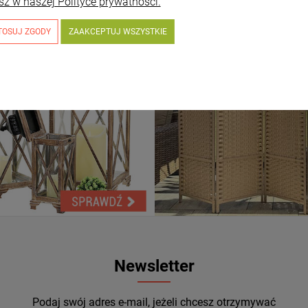
sz w naszej Polityce prywatności.
TOSUJ ZGODY
ZAAKCEPTUJ WSZYSTKIE
Newsletter
Podaj swój adres e-mail, jeżeli chcesz otrzymywać