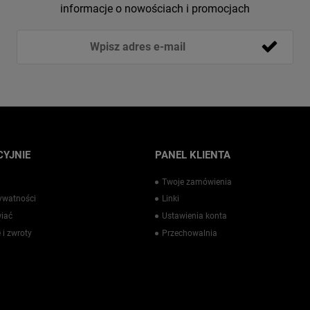
informacje o nowościach i promocjach
YJNIE
PANEL KLIENTA
Twoje zamówienia
rywatności
Linki
iać
Ustawienia konta
 i zwroty
Przechowalnia