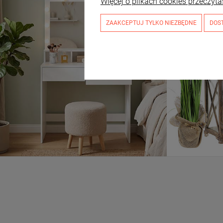
Więcej o plikach cookies przeczyta
ZAAKCEPTUJ TYLKO NIEZBĘDNE
DOS