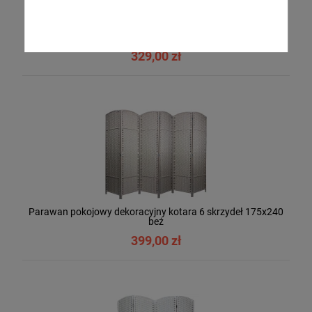
Parawan pokojowy dekoracyjny kotara 4 skrzydła 180x200
biały
329,00 zł
Parawan pokojowy dekoracyjny kotara 6 skrzydeł 175x240
beż
399,00 zł