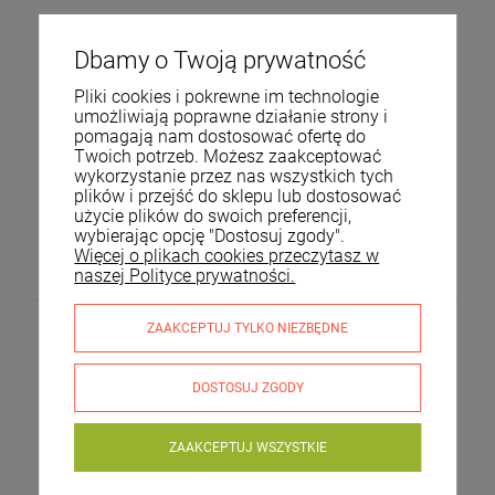
Dbamy o Twoją prywatność
Pliki cookies i pokrewne im technologie
umożliwiają poprawne działanie strony i
pomagają nam dostosować ofertę do
Twoich potrzeb. Możesz zaakceptować
wykorzystanie przez nas wszystkich tych
plików i przejść do sklepu lub dostosować
użycie plików do swoich preferencji,
Parawan pokojowy dekoracyjny kotara 4 skrzydła 175x160
wybierając opcję "Dostosuj zgody".
beż
Więcej o plikach cookies przeczytasz w
239,00 zł
naszej Polityce prywatności.
ZAAKCEPTUJ TYLKO NIEZBĘDNE
DOSTOSUJ ZGODY
ZAAKCEPTUJ WSZYSTKIE