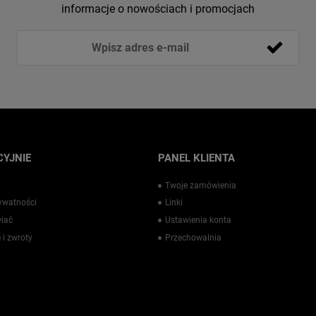
informacje o nowościach i promocjach
YJNIE
PANEL KLIENTA
Twoje zamówienia
rywatności
Linki
iać
Ustawienia konta
 i zwroty
Przechowalnia