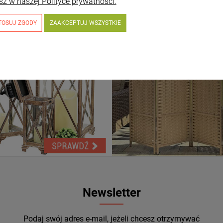
sz w naszej Polityce prywatności.
TOSUJ ZGODY
ZAAKCEPTUJ WSZYSTKIE
Newsletter
Podaj swój adres e-mail, jeżeli chcesz otrzymywać