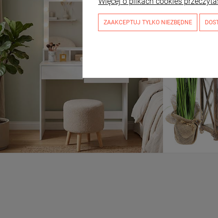
Więcej o plikach cookies przeczyta
ZAAKCEPTUJ TYLKO NIEZBĘDNE
DOS