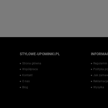
STYLOWE-UPOMINKI.PL
INFORMAC
Strona główna
Regulamin
Współpraca
Polityka p
Kontakt
Jak zamaw
O nas
Reklamacje
Blog
Wysyłka