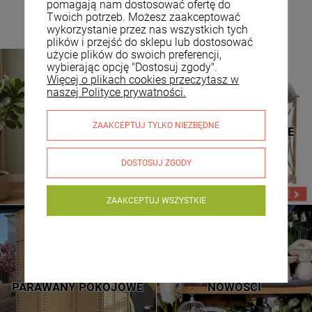
pomagają nam dostosować ofertę do
Twoich potrzeb. Możesz zaakceptować
wykorzystanie przez nas wszystkich tych
plików i przejść do sklepu lub dostosować
użycie plików do swoich preferencji,
wybierając opcję "Dostosuj zgody".
Więcej o plikach cookies przeczytasz w
naszej Polityce prywatności.
TOALETKI
LATARNIE DREWNIANE
ZAAKCEPTUJ TYLKO NIEZBĘDNE
KOSMETYCZNE
LATARNIE METALOWE
DOSTOSUJ ZGODY
ZAAKCEPTUJ WSZYSTKIE
NOWE WZORY
SPRAWDŹ
PARAWANY POKOJOWE
NOWOŚCI