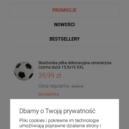
PROMOCJE
NOWOŚCI
BESTSELLERY
Skarbonka piłka dekoracyjna ceramiczna
Taca dekoracyjna drewniana drzewo
czarna duża 15,5x16 XXL
mango 4x30x20 185559
39,99 zł
36,00 zł
DO KOSZYKA
Cena regularna:
42,00 zł
DO KOSZYKA
Dbamy o Twoją prywatność
Pliki cookies i pokrewne im technologie
umożliwiają poprawne działanie strony i