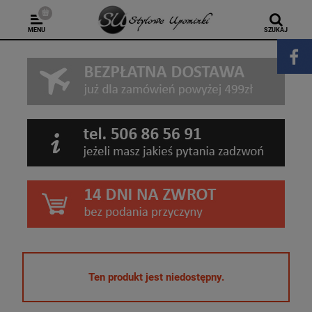
MENU
SZUKAJ
Ten produkt jest niedostępny.