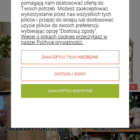
pomagają nam dostosować ofertę do
Twoich potrzeb. Możesz zaakceptować
wykorzystanie przez nas wszystkich tych
plików i przejść do sklepu lub dostosować
użycie plików do swoich preferencji,
wybierając opcję "Dostosuj zgody".
Więcej o plikach cookies przeczytasz w
naszej Polityce prywatności.
TOALETKI
LATARNIE DREWNIANE
ZAAKCEPTUJ TYLKO NIEZBĘDNE
KOSMETYCZNE
LATARNIE METALOWE
DOSTOSUJ ZGODY
ZAAKCEPTUJ WSZYSTKIE
NOWE WZORY
SPRAWDŹ
PARAWANY POKOJOWE
NOWOŚCI