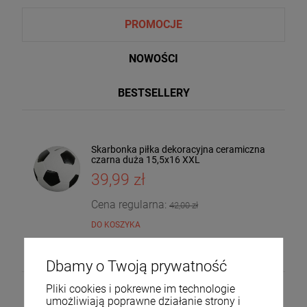
PROMOCJE
NOWOŚCI
BESTSELLERY
Skarbonka piłka dekoracyjna ceramiczna
Taca dekoracyjna drewniana drzewo
czarna duża 15,5x16 XXL
mango 4x30x20 185559
39,99 zł
36,00 zł
DO KOSZYKA
Cena regularna:
42,00 zł
DO KOSZYKA
Dbamy o Twoją prywatność
Pliki cookies i pokrewne im technologie
umożliwiają poprawne działanie strony i