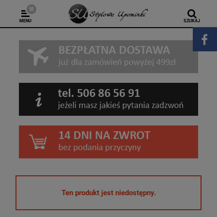
MENU
SZUKAJ
Ten produkt jest niedostępny.