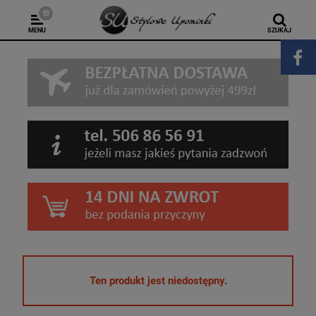
MENU
SZUKAJ
Ten produkt jest niedostępny.