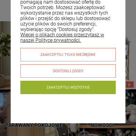
pomagają nam dostosować ofertę do
Twoich potrzeb. Możesz zaakceptować
wykorzystanie przez nas wszystkich tych
plików i przejść do sklepu lub dostosować
użycie plików do swoich preferencji,
wybierając opcję "Dostosuj zgody".
Więcej o plikach cookies przeczytasz w
naszej Polityce prywatności.
TOALETKI
LATARNIE DREWNIANE
ZAAKCEPTUJ TYLKO NIEZBĘDNE
KOSMETYCZNE
LATARNIE METALOWE
DOSTOSUJ ZGODY
ZAAKCEPTUJ WSZYSTKIE
NOWE WZORY
SPRAWDŹ
PARAWANY POKOJOWE
NOWOŚCI