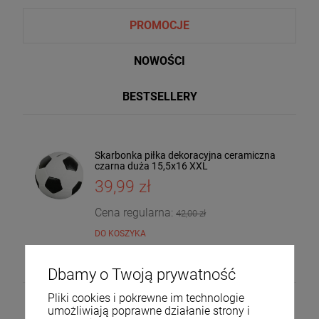
PROMOCJE
NOWOŚCI
BESTSELLERY
Skarbonka piłka dekoracyjna ceramiczna
Taca dekoracyjna drewniana drzewo
czarna duża 15,5x16 XXL
mango 4x30x20 185559
39,99 zł
36,00 zł
DO KOSZYKA
Cena regularna:
42,00 zł
DO KOSZYKA
Dbamy o Twoją prywatność
Pliki cookies i pokrewne im technologie
umożliwiają poprawne działanie strony i