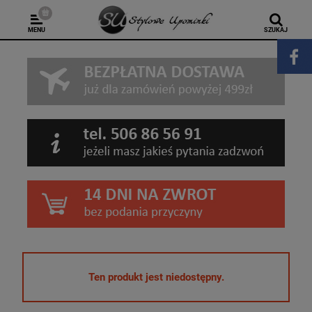
MENU
SZUKAJ
Ten produkt jest niedostępny.