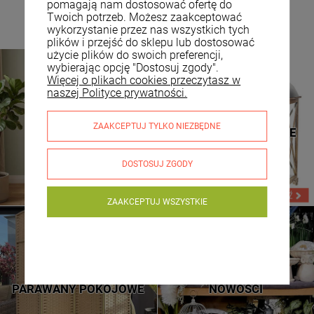
pomagają nam dostosować ofertę do
Twoich potrzeb. Możesz zaakceptować
wykorzystanie przez nas wszystkich tych
plików i przejść do sklepu lub dostosować
użycie plików do swoich preferencji,
wybierając opcję "Dostosuj zgody".
Więcej o plikach cookies przeczytasz w
naszej Polityce prywatności.
TOALETKI
LATARNIE DREWNIANE
ZAAKCEPTUJ TYLKO NIEZBĘDNE
KOSMETYCZNE
LATARNIE METALOWE
DOSTOSUJ ZGODY
ZAAKCEPTUJ WSZYSTKIE
NOWE WZORY
SPRAWDŹ
PARAWANY POKOJOWE
NOWOŚCI