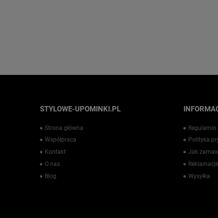
STYLOWE-UPOMINKI.PL
INFORMAC
Strona główna
Regulamin
Współpraca
Polityka p
Kontakt
Jak zamaw
O nas
Reklamacje
Blog
Wysyłka