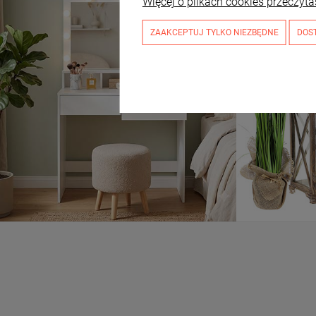
Więcej o plikach cookies przeczyta
ZAAKCEPTUJ TYLKO NIEZBĘDNE
DOS