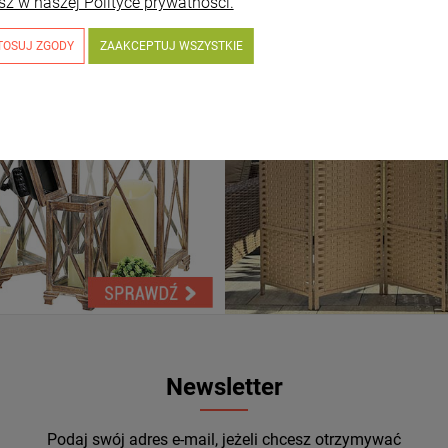
sz w naszej Polityce prywatności.
TOSUJ ZGODY
ZAAKCEPTUJ WSZYSTKIE
Newsletter
Podaj swój adres e-mail, jeżeli chcesz otrzymywać