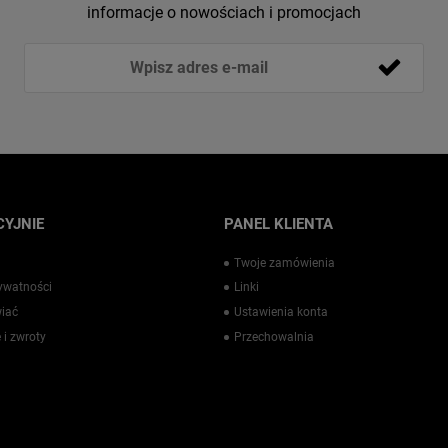
informacje o nowościach i promocjach
YJNIE
PANEL KLIENTA
Twoje zamówienia
rywatności
Linki
iać
Ustawienia konta
 i zwroty
Przechowalnia