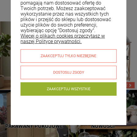
pomagają nam dostosować ofertę do
Twoich potrzeb. Możesz zaakceptować
wykorzystanie przez nas wszystkich tych
plików i przejść do sklepu lub dostosować
użycie plików do swoich preferencji,
wybierając opcję "Dostosuj zgody".
Więcej o plikach cookies przeczytasz w
naszej Polityce prywatności.
TOALETKI
LATARNIE DREWNIANE
ZAAKCEPTUJ TYLKO NIEZBĘDNE
KOSMETYCZNE
LATARNIE METALOWE
DOSTOSUJ ZGODY
ZAAKCEPTUJ WSZYSTKIE
NOWE WZORY
SPRAWDŹ
PARAWANY POKOJOWE
NOWOŚCI