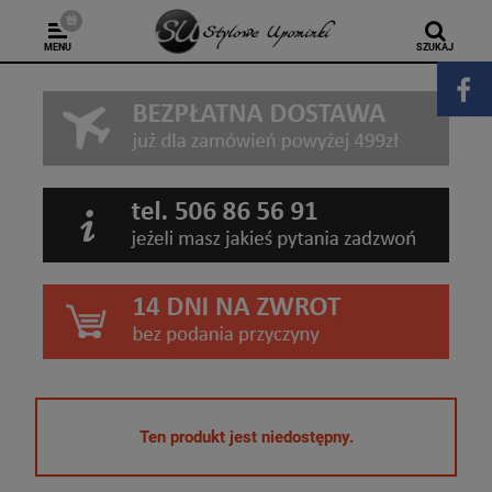
MENU
SZUKAJ
Ten produkt jest niedostępny.