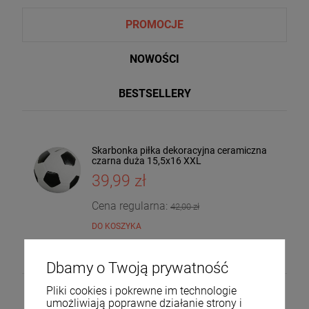
PROMOCJE
NOWOŚCI
BESTSELLERY
Skarbonka piłka dekoracyjna ceramiczna
Taca dekoracyjna drewniana drzewo
czarna duża 15,5x16 XXL
mango 4x30x20 185559
39,99 zł
36,00 zł
DO KOSZYKA
Cena regularna:
42,00 zł
DO KOSZYKA
Dbamy o Twoją prywatność
Pliki cookies i pokrewne im technologie
umożliwiają poprawne działanie strony i