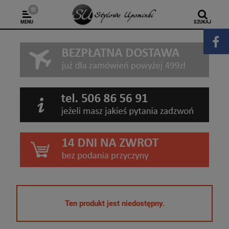
MENU
SZUKAJ
Ten produkt jest niedostępny.