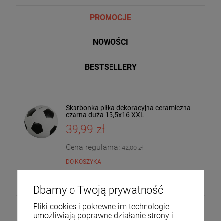
PROMOCJE
NOWOŚCI
BESTSELLERY
Skarbonka piłka dekoracyjna ceramiczna
Taca dekoracyjna drewniana drzewo
czarna duża 15,5x16 XXL
mango 4x30x20 185559
39,99 zł
36,00 zł
DO KOSZYKA
Cena regularna:
42,00 zł
DO KOSZYKA
Dbamy o Twoją prywatność
Pliki cookies i pokrewne im technologie
umożliwiają poprawne działanie strony i