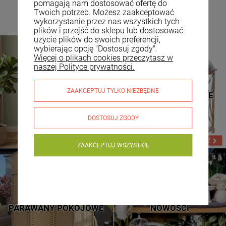
pomagają nam dostosować ofertę do
Twoich potrzeb. Możesz zaakceptować
wykorzystanie przez nas wszystkich tych
plików i przejść do sklepu lub dostosować
użycie plików do swoich preferencji,
wybierając opcję "Dostosuj zgody".
Więcej o plikach cookies przeczytasz w
naszej Polityce prywatności.
TOALETKI
LATARNIE DREWNIANE
ZAAKCEPTUJ TYLKO NIEZBĘDNE
KOSMETYCZNE
LATARNIE METALOWE
DOSTOSUJ ZGODY
ZAAKCEPTUJ WSZYSTKIE
NOWE WZORY
SPRAWDŹ
PARAWANY POKOJOWE
NOWOŚCI