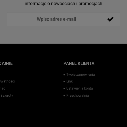
informacje o nowościach i promocjach
YJNIE
PANEL KLIENTA
Twoje zamówienia
rywatności
Linki
iać
Ustawienia konta
 i zwroty
Przechowalnia