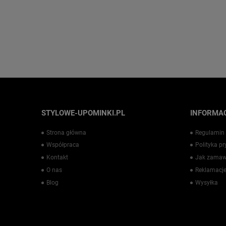
STYLOWE-UPOMINKI.PL
INFORMAC
Strona główna
Regulamin
Współpraca
Polityka p
Kontakt
Jak zamaw
O nas
Reklamacje
Blog
Wysyłka