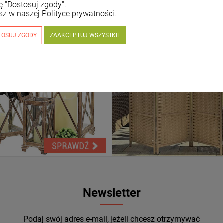
ę "Dostosuj zgody".
sz w naszej Polityce prywatności.
TOSUJ ZGODY
ZAAKCEPTUJ WSZYSTKIE
Newsletter
Podaj swój adres e-mail, jeżeli chcesz otrzymywać