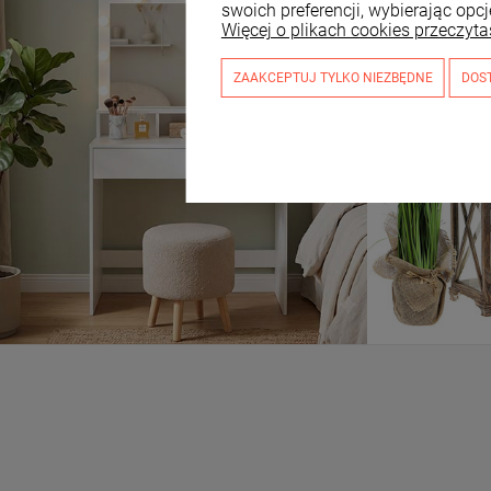
swoich preferencji, wybierając opcj
Więcej o plikach cookies przeczyta
ZAAKCEPTUJ TYLKO NIEZBĘDNE
DOS