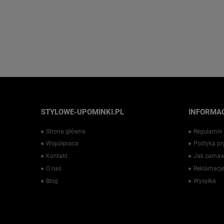
STYLOWE-UPOMINKI.PL
INFORMAC
Strona główna
Regulamin
Współpraca
Polityka p
Kontakt
Jak zamaw
O nas
Reklamacje
Blog
Wysyłka