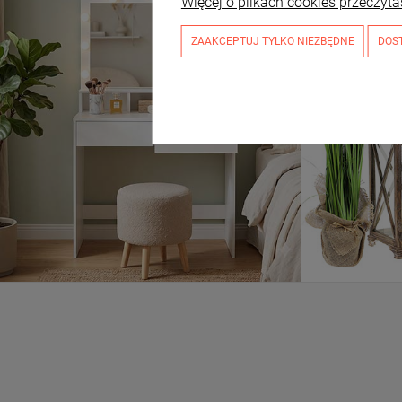
Więcej o plikach cookies przeczyta
ZAAKCEPTUJ TYLKO NIEZBĘDNE
DOS