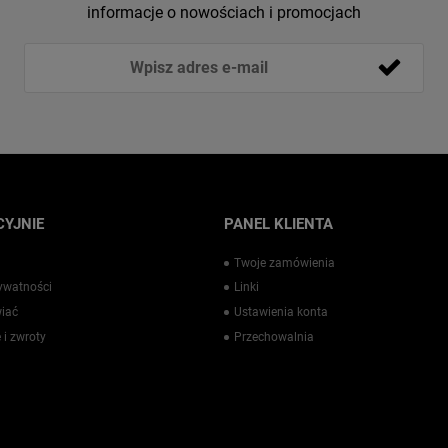
informacje o nowościach i promocjach
YJNIE
PANEL KLIENTA
Twoje zamówienia
rywatności
Linki
iać
Ustawienia konta
 i zwroty
Przechowalnia