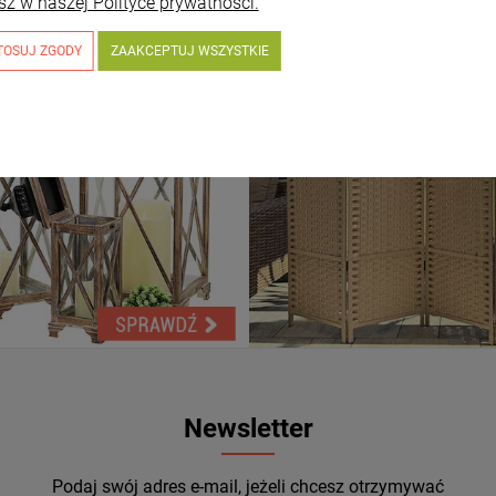
sz w naszej Polityce prywatności.
TOSUJ ZGODY
ZAAKCEPTUJ WSZYSTKIE
Newsletter
Podaj swój adres e-mail, jeżeli chcesz otrzymywać