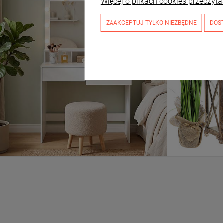
Więcej o plikach cookies przeczyta
ZAAKCEPTUJ TYLKO NIEZBĘDNE
DOS