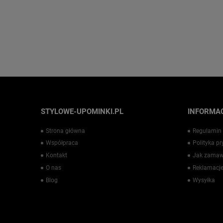
STYLOWE-UPOMINKI.PL
INFORMAC
Strona główna
Regulamin
Współpraca
Polityka p
Kontakt
Jak zamaw
O nas
Reklamacje
Blog
Wysyłka