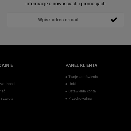
informacje o nowościach i promocjach
YJNIE
PANEL KLIENTA
Twoje zamówienia
rywatności
Linki
iać
Ustawienia konta
 i zwroty
Przechowalnia