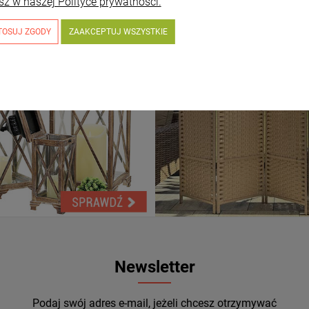
sz w naszej Polityce prywatności.
TOSUJ ZGODY
ZAAKCEPTUJ WSZYSTKIE
Newsletter
Podaj swój adres e-mail, jeżeli chcesz otrzymywać