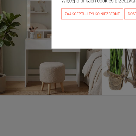
Więcej o plikach cookies przeczyta
ZAAKCEPTUJ TYLKO NIEZBĘDNE
DOS