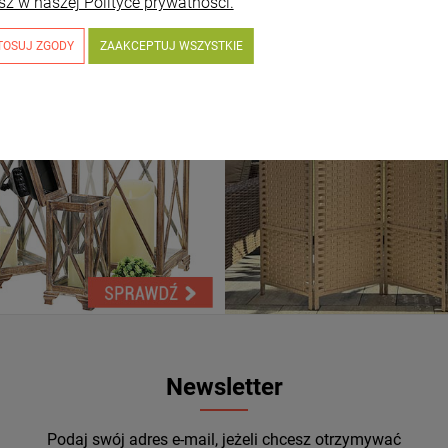
sz w naszej Polityce prywatności.
TOSUJ ZGODY
ZAAKCEPTUJ WSZYSTKIE
Newsletter
Podaj swój adres e-mail, jeżeli chcesz otrzymywać