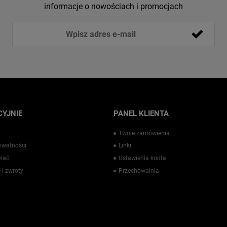
informacje o nowościach i promocjach
YJNIE
PANEL KLIENTA
Twoje zamówienia
rywatności
Linki
iać
Ustawienia konta
 i zwroty
Przechowalnia