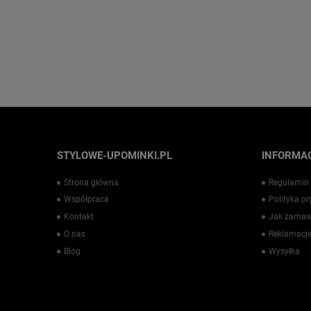
STYLOWE-UPOMINKI.PL
INFORMAC
Strona główna
Regulamin
Współpraca
Polityka p
Kontakt
Jak zamaw
O nas
Reklamacje
Blog
Wysyłka