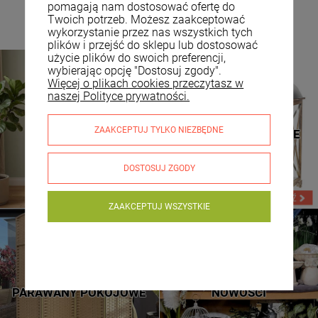
pomagają nam dostosować ofertę do
Twoich potrzeb. Możesz zaakceptować
wykorzystanie przez nas wszystkich tych
plików i przejść do sklepu lub dostosować
użycie plików do swoich preferencji,
wybierając opcję "Dostosuj zgody".
Więcej o plikach cookies przeczytasz w
naszej Polityce prywatności.
TOALETKI
LATARNIE DREWNIANE
ZAAKCEPTUJ TYLKO NIEZBĘDNE
KOSMETYCZNE
LATARNIE METALOWE
DOSTOSUJ ZGODY
ZAAKCEPTUJ WSZYSTKIE
NOWE WZORY
SPRAWDŹ
PARAWANY POKOJOWE
NOWOŚCI