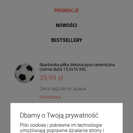
PROMOCJE
NOWOŚCI
BESTSELLERY
Skarbonka piłka dekoracyjna ceramiczna
Taca dekoracyjna drewniana drzewo
czarna duża 15,5x16 XXL
mango 4x30x20 185559
39,99 zł
36,00 zł
DO KOSZYKA
Cena regularna:
42,00 zł
DO KOSZYKA
Dbamy o Twoją prywatność
Pliki cookies i pokrewne im technologie
umożliwiają poprawne działanie strony i