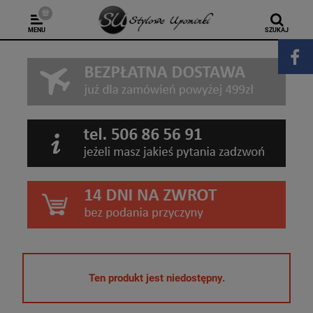
MENU
SZUKAJ
Ten produkt jest niedostępny.