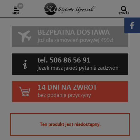
MENU
SZUKAJ
Ten produkt jest niedostępny.