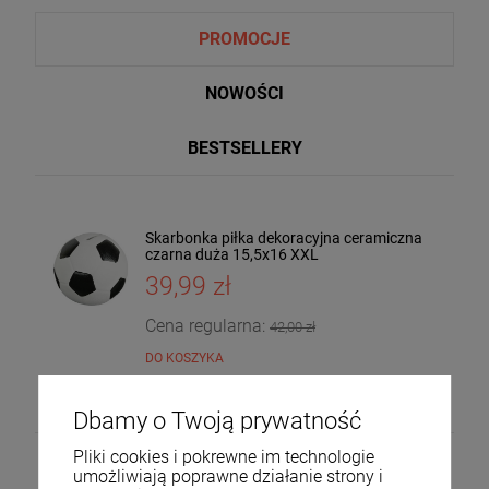
PROMOCJE
NOWOŚCI
BESTSELLERY
Skarbonka piłka dekoracyjna ceramiczna
Taca dekoracyjna drewniana drzewo
czarna duża 15,5x16 XXL
mango 4x30x20 185559
39,99 zł
36,00 zł
DO KOSZYKA
Cena regularna:
42,00 zł
DO KOSZYKA
Dbamy o Twoją prywatność
Pliki cookies i pokrewne im technologie
umożliwiają poprawne działanie strony i