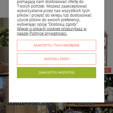
pomagają nam dostosować ofertę do
Twoich potrzeb. Możesz zaakceptować
wykorzystanie przez nas wszystkich tych
plików i przejść do sklepu lub dostosować
użycie plików do swoich preferencji,
wybierając opcję "Dostosuj zgody".
Więcej o plikach cookies przeczytasz w
naszej Polityce prywatności.
TOALETKI
LATARNIE DREWNIANE
ZAAKCEPTUJ TYLKO NIEZBĘDNE
KOSMETYCZNE
LATARNIE METALOWE
DOSTOSUJ ZGODY
ZAAKCEPTUJ WSZYSTKIE
NOWE WZORY
SPRAWDŹ
PARAWANY POKOJOWE
NOWOŚCI